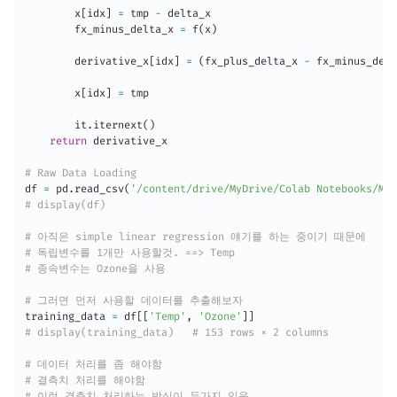
        x
[
idx
]
=
 tmp 
-
 delta_x

        fx_minus_delta_x 
=
 f
(
x
)
        derivative_x
[
idx
]
=
(
fx_plus_delta_x 
-
 fx_minus_delt
        x
[
idx
]
=
 tmp

        it
.
iternext
(
)
return
 derivative_x

# Raw Data Loading
df 
=
 pd
.
read_csv
(
'/content/drive/MyDrive/Colab Notebooks/ML/
# display(df)
# 아직은 simple linear regression 얘기를 하는 중이기 때문에
# 독립변수를 1개만 사용할것. ==> Temp
# 종속변수는 Ozone을 사용
# 그러면 먼저 사용할 데이터를 추출해보자
training_data 
=
 df
[
[
'Temp'
,
'Ozone'
]
]
# display(training_data)   # 153 rows × 2 columns
# 데이터 처리를 좀 해야함
# 결측치 처리를 해야함
# 이런 결측치 처리하는 방식이 두가지 있음