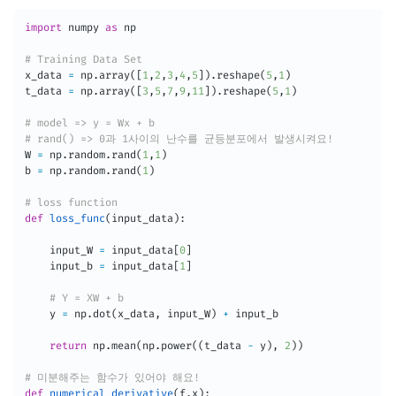
import
 numpy 
as
 np

# Training Data Set
x_data 
=
 np
.
array
(
[
1
,
2
,
3
,
4
,
5
]
)
.
reshape
(
5
,
1
)
t_data 
=
 np
.
array
(
[
3
,
5
,
7
,
9
,
11
]
)
.
reshape
(
5
,
1
)
# model => y = Wx + b
# rand() => 0과 1사이의 난수를 균등분포에서 발생시켜요!
W 
=
 np
.
random
.
rand
(
1
,
1
)
b 
=
 np
.
random
.
rand
(
1
)
# loss function
def
loss_func
(
input_data
)
:
    input_W 
=
 input_data
[
0
]
    input_b 
=
 input_data
[
1
]
# Y = XW + b
    y 
=
 np
.
dot
(
x_data
,
 input_W
)
+
 input_b

return
 np
.
mean
(
np
.
power
(
(
t_data 
-
 y
)
,
2
)
)
# 미분해주는 함수가 있어야 해요!
def
numerical_derivative
(
f
,
x
)
: