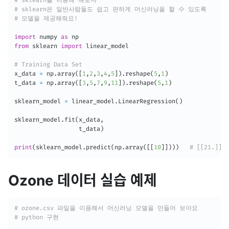
# sklearn은 일반사람들도 쉽고 편하게 머신러닝을 할 수 있도록
# 모델을 제공해줘요!
import
 numpy 
as
from
 sklearn 
import
 linear_model

# Training Data Set
x_data 
=
 np
.
array
(
[
1
,
2
,
3
,
4
,
5
]
)
.
reshape
(
5
,
1
)
t_data 
=
 np
.
array
(
[
3
,
5
,
7
,
9
,
11
]
)
.
reshape
(
5
,
1
)
sklearn_model 
=
 linear_model
.
LinearRegression
(
)
sklearn_model
.
fit
(
x_data
,
                  t_data
)
print
(
sklearn_model
.
predict
(
np
.
array
(
[
[
10
]
]
)
)
)
# [[21.]]
Ozone 데이터 실습 예제
# ozone.csv 파일을 이용해서 머신러닝 모델을 만들어 보아요
# python 구현