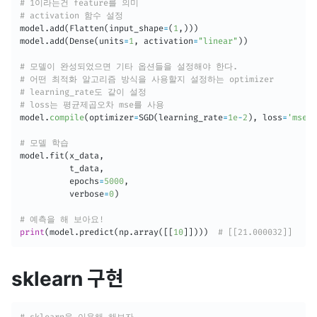
# 1이라는건 feature를 의미
# activation 함수 설정
model
.
add
(
Flatten
(
input_shape
=
(
1
,
)
)
)
model
.
add
(
Dense
(
units
=
1
,
 activation
=
"linear"
)
)
# 모델이 완성되었으면 기타 옵션들을 설정해야 한다.
# 어떤 최적화 알고리즘 방식을 사용할지 설정하는 optimizer
# learning_rate도 같이 설정
# loss는 평균제곱오차 mse를 사용
model
.
compile
(
optimizer
=
SGD
(
learning_rate
=
1e
-
2
)
,
 loss
=
'mse'
)
# 모델 학습
model
.
fit
(
x_data
,
          t_data
,
          epochs
=
5000
,
          verbose
=
0
)
# 예측을 해 보아요!
print
(
model
.
predict
(
np
.
array
(
[
[
10
]
]
)
)
)
# [[21.000032]]
sklearn 구현
# sklearn을 이용해 해보자