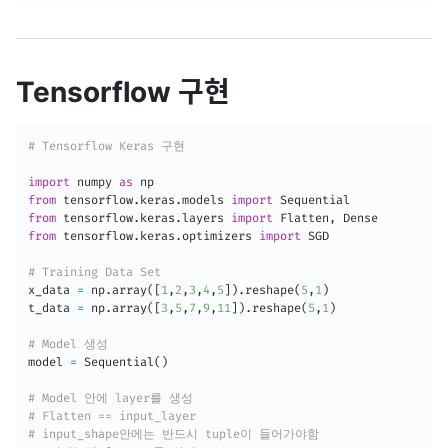
Tensorflow 구현
# Tensorflow Keras 구현
import
 numpy 
as
from
 tensorflow
.
keras
.
models 
import
from
 tensorflow
.
keras
.
layers 
import
 Flatten
,
from
 tensorflow
.
keras
.
optimizers 
import
 SGD

# Training Data Set
x_data 
=
 np
.
array
(
[
1
,
2
,
3
,
4
,
5
]
)
.
reshape
(
5
,
1
)
t_data 
=
 np
.
array
(
[
3
,
5
,
7
,
9
,
11
]
)
.
reshape
(
5
,
1
)
# Model 생성
model 
=
 Sequential
(
)
# Model 안에 layer를 생성
# Flatten == input_layer
# input_shape안에는 반드시 tuple이 들어가야함