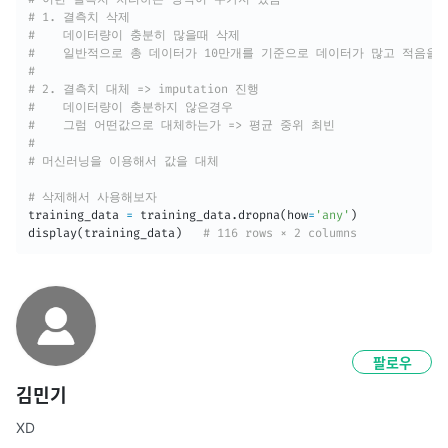
# 1. 결측치 삭제
#    데이터량이 충분히 많을때 삭제
#    일반적으로 총 데이터가 10만개를 기준으로 데이터가 많고 적음을
#
# 2. 결측치 대체 => imputation 진행
#    데이터량이 충분하지 않은경우
#    그럼 어떤값으로 대체하는가 => 평균 중위 최빈
#
# 머신러닝을 이용해서 값을 대체
# 삭제해서 사용해보자
training_data 
=
 training_data
.
dropna
(
how
=
'any'
)
display
(
training_data
)
# 116 rows × 2 columns
팔로우
김민기
XD