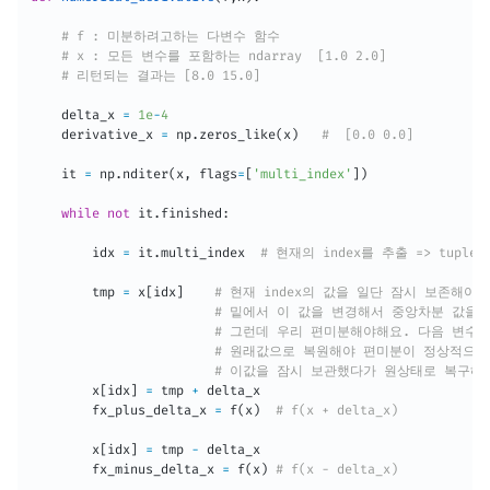
# f : 미분하려고하는 다변수 함수
# x : 모든 변수를 포함하는 ndarray  [1.0 2.0]
# 리턴되는 결과는 [8.0 15.0]
    delta_x 
=
1e
-
4
    derivative_x 
=
 np
.
zeros_like
(
x
)
#  [0.0 0.0]
    it 
=
 np
.
nditer
(
x
,
 flags
=
[
'multi_index'
]
)
while
not
 it
.
finished
:
        idx 
=
 it
.
multi_index  
# 현재의 index를 추출 => tupl
        tmp 
=
 x
[
idx
]
# 현재 index의 값을 일단 잠시 보존해야해
# 밑에서 이 값을 변경해서 중앙차분 값을 
# 그런데 우리 편미분해야해요. 다음 변수
# 원래값으로 복원해야 편미분이 정상적으로
# 이값을 잠시 보관했다가 원상태로 복구해
        x
[
idx
]
=
 tmp 
+
 delta_x

        fx_plus_delta_x 
=
 f
(
x
)
# f(x + delta_x)
        x
[
idx
]
=
 tmp 
-
 delta_x

        fx_minus_delta_x 
=
 f
(
x
)
# f(x - delta_x)