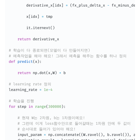
        derivative_x
[
idx
]
=
(
fx_plus_delta_x 
-
 fx_minus_delt
        x
[
idx
]
=
 tmp

        it
.
iternext
(
)
return
 derivative_x

# 학습이 다 종료되면(모델이 다 만들어지면)
# 예측작업을 해야 해요! 그래서 예측을 해주는 함수를 하나 정의
def
predict
(
x
)
:
return
 np
.
dot
(
x
,
W
)
+
 b

# learning rate 정의
learning_rate 
=
1e
-
4
# 학습을 진행
for
 step 
in
range
(
300000
)
:
# 현재 W는 2차원, b는 1차원이예요!
# 그런데 이게 loss함수안으로 들어갈때는 1차원 안에 두 값이
# 순서대로 들어가 있어야 해요!
    input_param 
=
 np
.
concatenate
(
(
W
.
ravel
(
)
,
 b
.
ravel
(
)
)
,
 axi