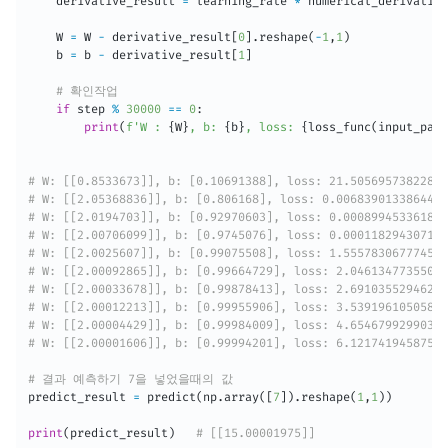
    derivative_result 
=
 learning_rate 
*
 numerical_derivative
    W 
=
 W 
-
 derivative_result
[
0
]
.
reshape
(
-
1
,
1
)
    b 
=
 b 
-
 derivative_result
[
1
]
# 확인작업
if
 step 
%
30000
==
0
:
print
(
f'W : 
{
W
}
, b: 
{
b
}
, loss: 
{
loss_func
(
input_para
# W: [[0.8533673]], b: [0.10691388], loss: 21.50569573822828
# W: [[2.05368836]], b: [0.806168], loss: 0.0068390133864490
# W: [[2.0194703]], b: [0.92970603], loss: 0.000899453361892
# W: [[2.00706099]], b: [0.9745076], loss: 0.000118294307161
# W: [[2.0025607]], b: [0.99075508], loss: 1.555783067774543
# W: [[2.00092865]], b: [0.99664729], loss: 2.04613477355031
# W: [[2.00033678]], b: [0.99878413], loss: 2.69103552946271
# W: [[2.00012213]], b: [0.99955906], loss: 3.53919610505853
# W: [[2.00004429]], b: [0.99984009], loss: 4.65467992990378
# W: [[2.00001606]], b: [0.99994201], loss: 6.12174194587574
# 결과 예측하기 7을 넣었을때의 값
predict_result 
=
 predict
(
np
.
array
(
[
7
]
)
.
reshape
(
1
,
1
)
)
print
(
predict_result
)
# [[15.00001975]]