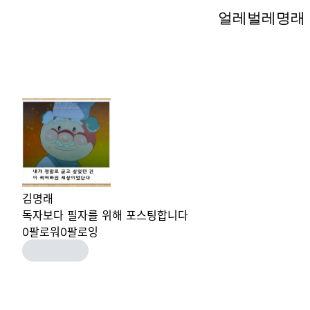
얼레벌레명래
얼레벌레명래
김명래
독자보다 필자를 위해 포스팅합니다
0
팔로워
0
팔로잉