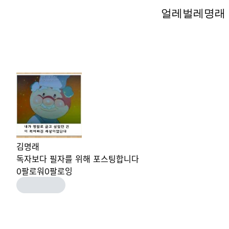
얼레벌레명래
얼레벌레명래
김명래
독자보다 필자를 위해 포스팅합니다
0
팔로워
0
팔로잉