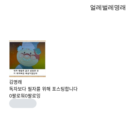
얼레벌레명래
얼레벌레명래
김명래
독자보다 필자를 위해 포스팅합니다
0
팔로워
0
팔로잉