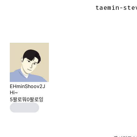
taemin-ste
taemin-ste
EHminShoov2J
Hi~
5
팔로워
0
팔로잉