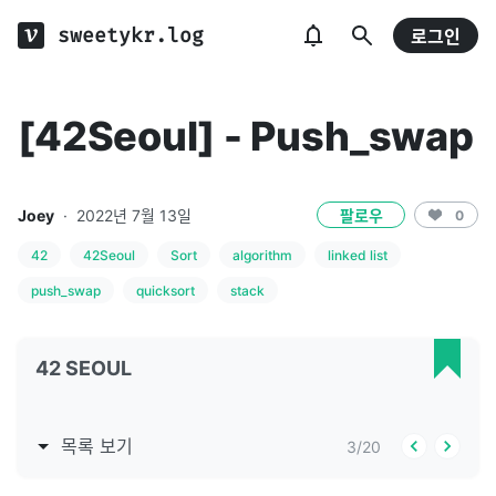
sweetykr.log
로그인
[42Seoul] - Push_swap
Joey
·
2022년 7월 13일
팔로우
0
42
42Seoul
Sort
algorithm
linked list
push_swap
quicksort
stack
42 SEOUL
목록 보기
3
/
20