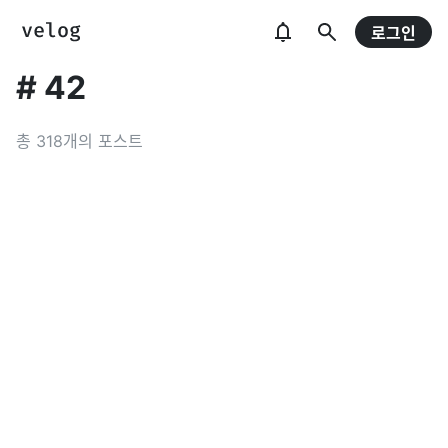
로그인
#
42
총
318
개의 포스트