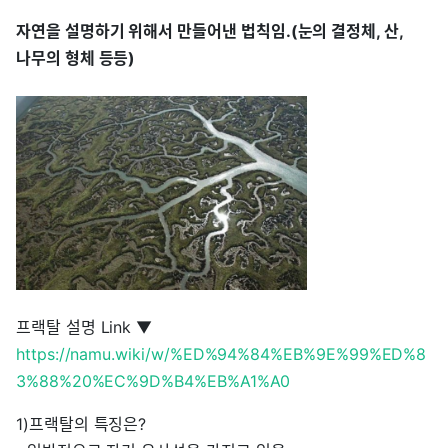
자연을 설명하기 위해서 만들어낸 법칙임.(눈의 결정체, 산,
나무의 형체 등등)
프랙탈 설명 Link ▼
https://namu.wiki/w/%ED%94%84%EB%9E%99%ED%8
3%88%20%EC%9D%B4%EB%A1%A0
1)프랙탈의 특징은?