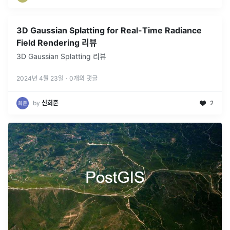
3D Gaussian Splatting for Real-Time Radiance
Field Rendering 리뷰
3D Gaussian Splatting 리뷰
2024년 4월 23일
·
0
개의 댓글
by
신희준
2