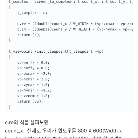
t_complex	screen_to_complex(int count_x, int count_y, t_viewpoint *vp)

{

	t_complex	c;

	c.re = ((double)count_x / W_WIDTH * (vp->xmax - vp->xmin)) * vp->zoom + vp->xmin + vp->offx;

	c.im = ((double)count_y / W_HEIGHT * (vp->ymax - vp->ymin)) * vp->zoom + vp->ymin + vp->offy;

	return (c);

}

t_viewpoint	*init_viewpoint(t_viewpoint *vp)

{

	vp->offx = 0.0;

	vp->offy = 0.0;

	vp->xmax = -2.0;

	vp->xmin = 2.0;

	vp->ymax = 1.0;

	vp->ymin = -1.0;

	vp->zoom = 1.0;

	return (vp);

}
c.re의 식을 살펴보면
count_x : 실제로 우리가 윈도우를 800 X 600(Width x