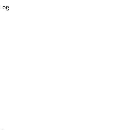
log
log