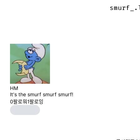
smurf_.
smurf_.
HM
It's the smurf smurf smurf!
0
팔로워
1
팔로잉