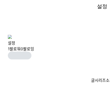
설정
설정
설정
1
팔로워
0
팔로잉
글
시리즈
소