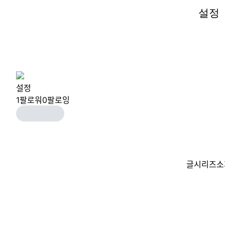
설정
설정
설정
1
팔로워
0
팔로잉
글
시리즈
소