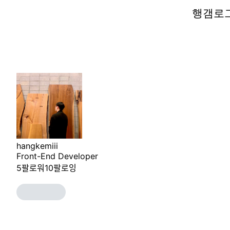
행갬로
행갬로
hangkemiii
Front-End Developer
5
팔로워
10
팔로잉