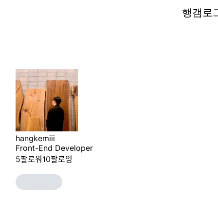
행갬로
행갬로
hangkemiii
Front-End Developer
5
팔로워
10
팔로잉