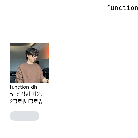
functio
functio
function_dh
🍄 성장형 괴물..
2
팔로워
1
팔로잉