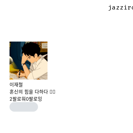
jazzir
jazzir
이재철
혼신의 힘을 다하다 🤷‍♂️
2
팔로워
0
팔로잉