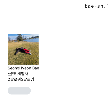
bae-sh.
bae-sh.
SeongHyeon Bae
FE 개발자
2
팔로워
3
팔로잉