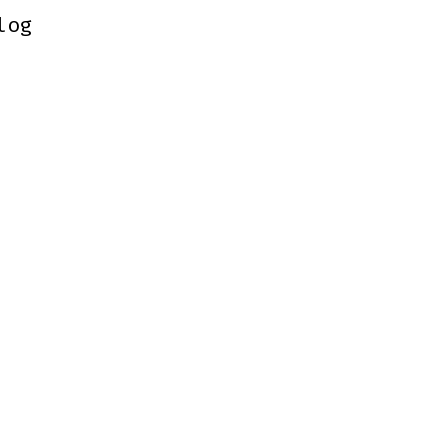
log
log