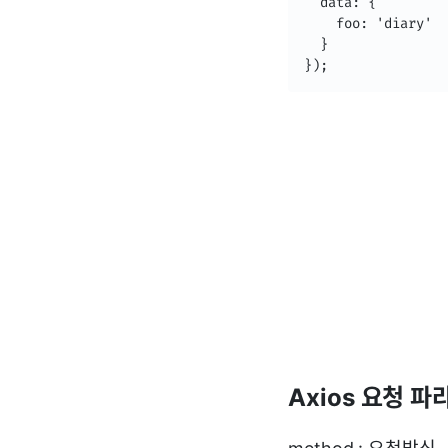
  data: { 

    foo: 'diary'

  }

});
Axios 요청 