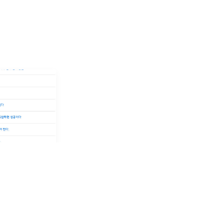
de.js를 위한
P 비동기 통신 라
, frontend
 있지만,
...