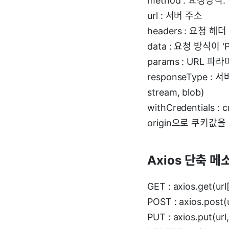
method : 요청방식.
url : 서버 주소
headers : 요청 헤더
data : 요청 방식이 '
params : URL 파
responseType : 
stream, blob)
withCredentials 
origin으로 쿠키값을
Axios 단축 메
GET : axios.get(url[
POST : axios.post(u
PUT : axios.put(url,