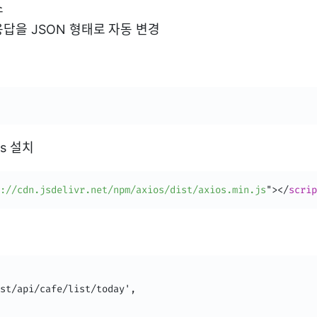
소
응답을 JSON 형태로 자동 변경
s 설치
://cdn.jsdelivr.net/npm/axios/dist/axios.min.js
"
>
</
scrip
st/api/cafe/list/today',
