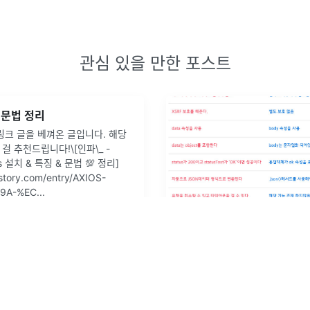
관심 있을 만한 포스트
& 문법 정리
링크 글을 베껴온 글입니다. 해당
걸 추천드립니다!\[인파\_ -
os 설치 & 특징 & 문법 💯 정리]
tistory.com/entry/AXIOS-
9A-%EC
...
0
개의 댓글
Axios
Axios 란?Axios는 브라우저, No
Promise API를 활용하는 HTT
이브러리이다.쉽게 말해서 backend
통신을 쉽게 하기 위해 Ajax와 더불어 사용한다.
자바스크립트에는 fetch api 가
2022년 8월 27일
·
2
개의 댓글