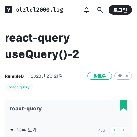
olzlel2000.log
로그인
react-query
useQuery()-2
RumbleBi
·
2023년 2월 21일
팔로우
0
react-query
react-query
목록 보기
4
/
6