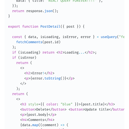
    data
:
{
 title
:
"REACT QUERY FOREVER!!!!"
}
,
}
)
;
return
 response
.
json
(
)
;
}
export
function
PostDetail
(
{
 post 
}
)
{
const
{
 data
,
 isLoading
,
 isError
,
 error 
}
=
useQuery
(
"fetc
fetchComments
(
post
.
id
)
)
;
if
(
isLoading
)
return
<
h2
>
Loading
...
</
h2
>
;
if
(
isError
)
return
(
<
>
<
h2
>
Error
!
</
h2
>
<
p
>
{
error
.
toString
(
)
}
</
p
>
</
>
)
;
return
(
<
>
<
h3
style
=
{
{
 color
:
"blue"
}
}
>
{
post
.
title
}
</
h3
>
<
button
>
Delete
</
button
>
<
button
>
Update title
</
button
>
<
p
>
{
post
.
body
}
</
p
>
<
h4
>
Comments
</
h4
>
{
data
.
map
(
(
comment
)
=>
(