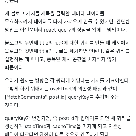
않는다.
새 블로그 게시물 제목을 클릭할 때마다 데이터를
무효화시켜서 데이터를 다시 가져오게 만들 수 있지만, 간단한
방법도 아닐뿐더러 react-query의 장점을 없애는 방법이다.
블로그의 두번째 title의 댓글에 대한 쿼리를 만들 때 캐시에서
블로그의 첫번째 title의 댓글을 제거하면 안된다. 같은 쿼리를
실행하는 게 아니고, 중복된 캐시 공간을 차지하지 않기
때문이다.
우리가 원하는 방향은 각 쿼리에 해당하는 캐시를 가져야한다.
그렇게 하기 위해서는 useEffect의 의존성 배열과 같이
["fetchComments", post.id] queryKey를 추가해 주는
것이다.
queryKey가 변경되면, 즉 post.id가 업데이트 되면 새 쿼리를
생성하여 staleTime과 cacheTime을 가지게 되고 의존성
배열이 다르다면 완전히 다른 것으로 간주하게 된다.