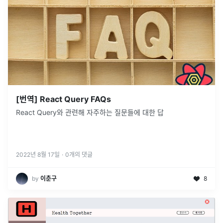
[번역] React Query FAQs
React Query와 관련해 자주하는 질문들에 대한 답
2022년 8월 17일
·
0
개의 댓글
by
이춘구
8