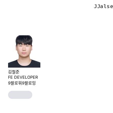
JJals
JJals
김철준
FE DEVELOPER
9
팔로워
9
팔로잉