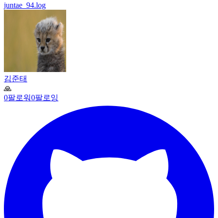
juntae_94.log
김준태
🙏
0
팔로워
0
팔로잉