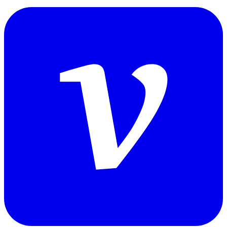
juntae_94.log