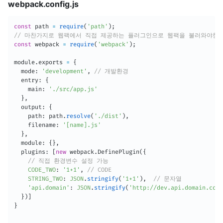
webpack.config.js
const
 path 
=
require
(
'path'
)
;
// 마찬가지로 웹팩에서 직접 제공하는 플러그인으로 웹팩을 불러와야한다
const
 webpack 
=
require
(
'webpack'
)
;
module
.
exports 
=
{
  mode
:
'development'
,
// 개발환경
  entry
:
{
    main
:
'./src/app.js'
}
,
  output
:
{
    path
:
 path
.
resolve
(
'./dist'
)
,
    filename
:
'[name].js'
}
,
  module
:
{
}
,
  plugins
:
[
new
webpack
.
DefinePlugin
(
{
// 직접 환경변수 설정 가능
CODE_TWO
:
'1+1'
,
// CODE
STRING_TWO
:
JSON
.
stringify
(
'1+1'
)
,
// 문자열
'api.domain'
:
JSON
.
stringify
(
'http://dev.api.domain.com'
}
)
]
}