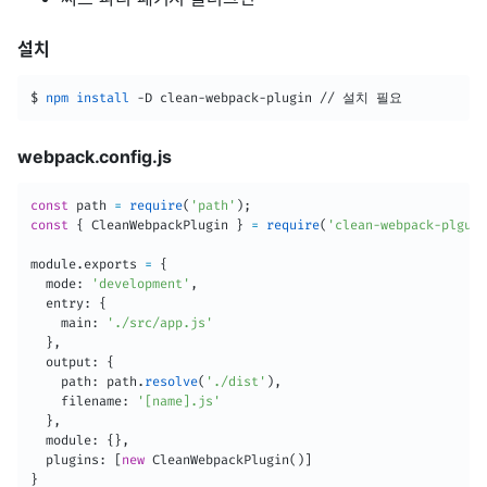
설치
$ 
npm
install
 -D clean-webpack-plugin // 설치 필요
webpack.config.js
const
 path 
=
require
(
'path'
)
;
const
{
 CleanWebpackPlugin 
}
=
require
(
'clean-webpack-plguin
module
.
exports 
=
{
  mode
:
'development'
,
  entry
:
{
    main
:
'./src/app.js'
}
,
  output
:
{
    path
:
 path
.
resolve
(
'./dist'
)
,
    filename
:
'[name].js'
}
,
  module
:
{
}
,
  plugins
:
[
new
CleanWebpackPlugin
(
)
]
}