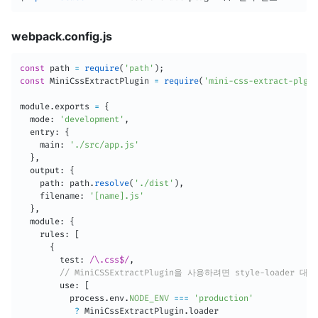
webpack.config.js
const
 path 
=
require
(
'path'
)
;
const
 MiniCssExtractPlugin 
=
require
(
'mini-css-extract-plgui
module
.
exports 
=
{
  mode
:
'development'
,
  entry
:
{
    main
:
'./src/app.js'
}
,
  output
:
{
    path
:
 path
.
resolve
(
'./dist'
)
,
    filename
:
'[name].js'
}
,
  module
:
{
    rules
:
[
{
        test
:
/\.css$/
,
// MiniCSSExtractPlugin을 사용하려면 style-loade
        use
:
[
          process
.
env
.
NODE_ENV
===
'production'
?
 MiniCssExtractPlugin
.
loader
