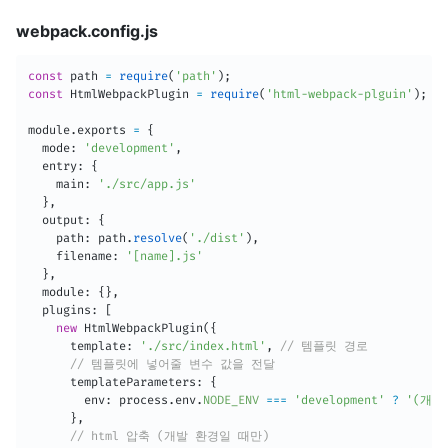
webpack.config.js
const
 path 
=
require
(
'path'
)
;
const
 HtmlWebpackPlugin 
=
require
(
'html-webpack-plguin'
)
;
module
.
exports 
=
{
  mode
:
'development'
,
  entry
:
{
    main
:
'./src/app.js'
}
,
  output
:
{
    path
:
 path
.
resolve
(
'./dist'
)
,
    filename
:
'[name].js'
}
,
  module
:
{
}
,
  plugins
:
[
new
HtmlWebpackPlugin
(
{
      template
:
'./src/index.html'
,
// 템플릿 경로
// 템플릿에 넣어줄 변수 값을 전달
      templateParameters
:
{
        env
:
 process
.
env
.
NODE_ENV
===
'development'
?
'(개발
}
,
// html 압축 (개발 환경일 때만)