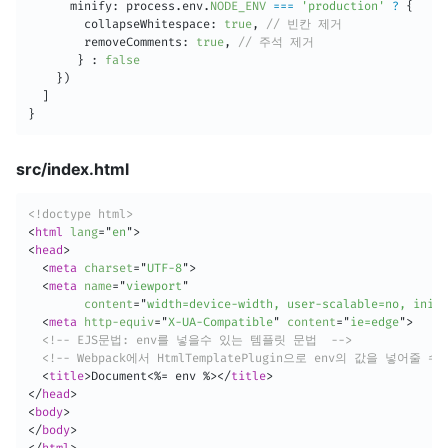
      minify
:
 process
.
env
.
NODE_ENV
===
'production'
?
{
        collapseWhitespace
:
true
,
// 빈칸 제거
        removeComments
:
true
,
// 주석 제거
}
:
false
}
)
]
}
src/index.html
<!doctype html>
<
html
lang
=
"
en
"
>
<
head
>
<
meta
charset
=
"
UTF-8
"
>
<
meta
name
=
"
viewport
"
content
=
"
width=device-width, user-scalable=no, initi
<
meta
http-equiv
=
"
X-UA-Compatible
"
content
=
"
ie=edge
"
>
<!-- EJS문법: env를 넣을수 있는 템플릿 문법  -->
<!-- Webpack에서 HtmlTemplatePlugin으로 env의 값을 넣어줄 수
<
title
>
Document<%= env %>
</
title
>
</
head
>
<
body
>
</
body
>
</
html
>