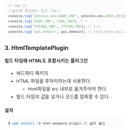
// app.js
/*설정한 환경변수 접근 가능*/
console
.
log
(
'process.env.NODE_ENV'
,
 process
.
env
.
NODE_ENV
)
;
/
console
.
log
(
'CODE_TWO'
,
CODE_TWO
)
;
// 2
console
.
log
(
'STRING_TWO'
,
STRING_TWO
)
;
// 1+1
console
.
log
(
'api.domain'
,
 api
.
domain
)
;
// http://dev.api.dom
3. HtmlTemplatePlugin
빌드 타임에 HTML도 포함시키는 플러그인
써드파티 패키지
HTML 파일을 후처리하는데 사용한다.
html파일을 src 내부로 옮겨주어야 한다.
빌드 타임의 값을 넣거나 코드를 압축할 수 있다.
설치
$ 
npm
install
 -D html-webpack-plugin // 설치 필요