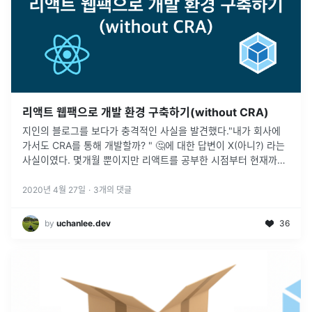
리액트 웹팩으로 개발 환경 구축하기(without CRA)
지인의 블로그를 보다가 충격적인 사실을 발견했다."내가 회사에
가서도 CRA를 통해 개발할까? " 🤔에 대한 답변이 X(아니?) 라는
사실이였다. 몇개월 뿐이지만 리액트를 공부한 시점부터 현재까지
리액트로 개발한 프로젝트를 모두 CRA를 통해 진행하였다. 그래
서 난
...
2020년 4월 27일
·
3
개의 댓글
by
uchanlee.dev
36