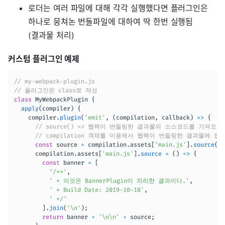
로더는 여러 파일에 대해 각각 실행했다면 플러그인은
하나로 뭉쳐논 번들파일에 대하여 딱 한번 실행됨
(결과물 처리)
커스텀 플러그인 예제
// my-webpack-plugin.js
// 플러그인은 class로 작성
class
MyWebpackPlugin
{
apply
(
compiler
)
{
    compiler
.
plugin
(
'emit'
,
(
compilation
,
 callback
)
=>
{
// source() => 웹팩이 번들링한 결과물의 소스코드를 가져오는
// compilation 객체를 이용해서 웹팩이 번들링한 결과물에 접
const
 source 
=
 compilation
.
assets
[
'main.js'
]
.
source
(
)
;
      compilation
.
assets
[
'main.js'
]
.
source
=
(
)
=>
{
const
 banner 
=
[
'/**'
,
' * 이것은 BannerPlugin이 처리한 결과이다.'
,
' * Build Date: 2019-10-10'
,
' */'
]
.
join
(
'\n'
)
;
return
 banner 
+
'\n\n'
+
 source
;