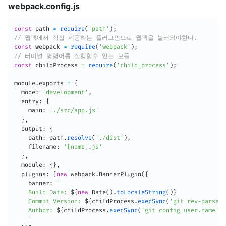
webpack.config.js
const
 path 
=
require
(
'path'
)
;
// 웹팩에서 직접 제공하는 플러그인으로 웹팩을 불러와야한다.
const
 webpack 
=
require
(
'webpack'
)
;
// 터미널 명령어를 실행할수 있는 모듈
const
 childProcess 
=
require
(
'child_process'
)
;
module
.
exports 
=
{
  mode
:
'development'
,
  entry
:
{
    main
:
'./src/app.js'
}
,
  output
:
{
    path
:
 path
.
resolve
(
'./dist'
)
,
    filename
:
'[name].js'
}
,
  module
:
{
}
,
  plugins
:
[
new
webpack
.
BannerPlugin
(
{
    banner
:
`
    Build Date: 
${
new
Date
(
)
.
toLocaleString
(
)
}
    Commit Version: 
${
childProcess
.
execSync
(
'git rev-parse -
    Author: 
${
childProcess
.
execSync
(
'git config user.name'
)
}
`