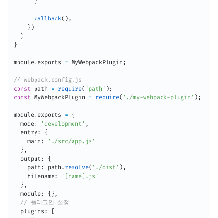
}
callback
(
)
;
}
)
}
}
module
.
exports 
=
 MyWebpackPlugin
;
// webpack.config.js
const
 path 
=
require
(
'path'
)
;
const
 MyWebpackPlugin 
=
require
(
'./my-webpack-plugin'
)
;
module
.
exports 
=
{
  mode
:
'development'
,
  entry
:
{
    main
:
'./src/app.js'
}
,
  output
:
{
    path
:
 path
.
resolve
(
'./dist'
)
,
    filename
:
'[name].js'
}
,
  module
:
{
}
,
// 플러그인 설정
  plugins
:
[