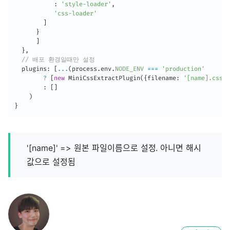
:
'style-loader'
,
'css-loader'
]
}
]
}
,
// 배포 환경일때만 설정
  plugins
:
[
...
(
process
.
env
.
NODE_ENV
===
'production'
?
[
new
MiniCssExtractPlugin
(
{
filename
:
'[name].css'
}
:
[
]
)
}
'[name]' => 원본 파일이름으로 설정. 아니면 해시
값으로 설정됨