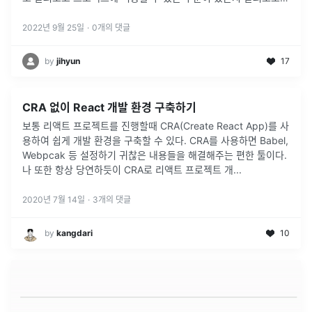
하겠습니다. 순서 배경지식 번들러가 뭐야 ? 번들러 더 자세하게
!
...
2022년 9월 25일
·
0
개의 댓글
by
jihyun
17
CRA 없이 React 개발 환경 구축하기
보통 리액트 프로젝트를 진행할때 CRA(Create React App)를 사
용하여 쉽게 개발 환경을 구축할 수 있다. CRA를 사용하면 Babel,
Webpcak 등 설정하기 귀찮은 내용들을 해결해주는 편한 툴이다.
나 또한 항상 당연하듯이 CRA로 리액트 프로젝트 개
...
2020년 7월 14일
·
3
개의 댓글
by
kangdari
10