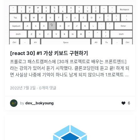
[react 30] #1 가상 키보드 구현하기
프롤로그 패스트캠퍼스에 [30개 프로젝트로 배우는 프론트엔드]
라는 강의가 있어서 듣기 시작했다. 클론코딩인데 듣고 끝! 하게 되
면 사실상 나중에 기억이 하나도 남게 되지 않으니까 1프로젝트 1
글 정리를 하고자 한다. 첫번째는 가상 키보드 구현하기이다.
webpac
...
2022년 7월 2일
·
0
개의 댓글
by
dev__bokyoung
6