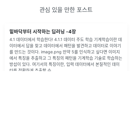
관심 있을 만한 포스트
밑바닥부터 시작하는 딥러닝 -4장
4.1 데이터에서 학습한다! 4.1.1 데이터 주도 학습 기계학습이란 데
이터에서 답을 찾고 데이터에서 패턴을 발견하고 데이터로 이야기
를 만드는 것이다. image.png 만약 5를 인식하고 싶다면 이미지
에서 특징을 추출하고 그 특징의 패턴을 기계학습 기술로 학습하는
방섭이 있다. 여기서의 특징이란, 입력 데이터에서 본질적인 데이
터를 정확하게 추출할 수...
2020년 1월 28일
·
0
개의 댓글
by
DSC W/S
1
신입 AI개발자가 준비하는 30가지 ML면접 기초 개념
머신러닝은 인공지능의 한 분야로, 컴퓨터가 데이터를 통해 스스로
학습하고 예측 및 결정을 내리는 알고리즘과 기술들을 연구하는 분