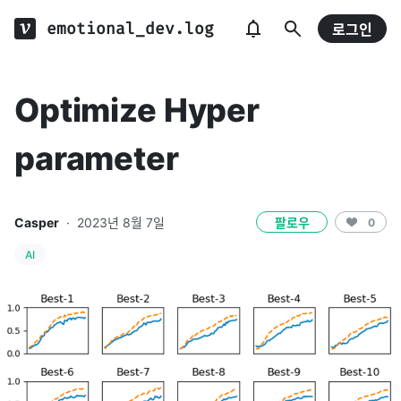
emotional_dev.log
로그인
Optimize Hyper
parameter
Casper
·
2023년 8월 7일
팔로우
0
AI