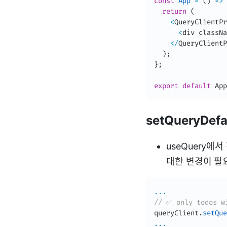
const
App
=
(
)
=>
return
(
<
QueryClientPr
<
div classNa
<
/
QueryClientP
)
;
}
;
export
default
 App
setQueryDef
useQuery에
대한 변경이 필
...
// ✅ only todos w
queryClient
.
setQue
...