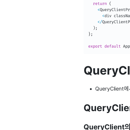
return
(
<
QueryClientPr
<
div classNa
<
/
QueryClientP
)
;
}
;
export
default
 App
QueryCl
QueryClien
QueryClie
QueryClient의