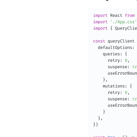
import
 React 
from
import
'./App.css'
import
{
 QueryClie
const
 queryClient 
  defaultOptions
:
    queries
:
{
      retry
:
0
,
      suspense
:
tr
      useErrorBoun
}
,
    mutations
:
{
      retry
:
0
,
      suspense
:
tr
      useErrorBoun
}
}
,
}
)