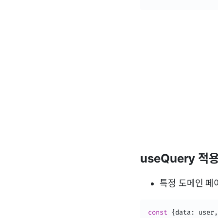
useQuery 적
특정 도메인 페
const
{
data
:
 user
,