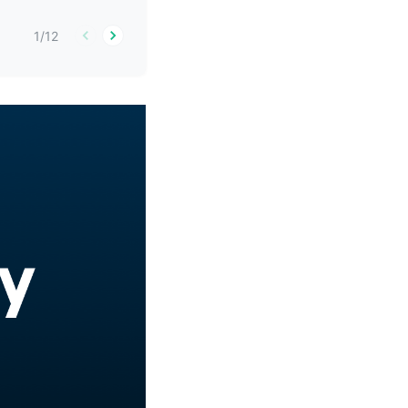
1
/
12