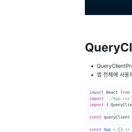
QueryCl
QueryClient
앱 전체에 사용
import
 React 
from
import
'./App.css'
import
{
 QueryClie
const
 queryClient 
const
App
=
(
)
=>