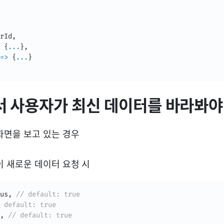
rId
,
{
...
}
,
=>
{
...
}
 사용자가 최신 데이터를 바라봐야
화면을 보고 있는 경우
이 새로운 데이터 요청 시
us
,
// default: true
 default: true
,
// default: true