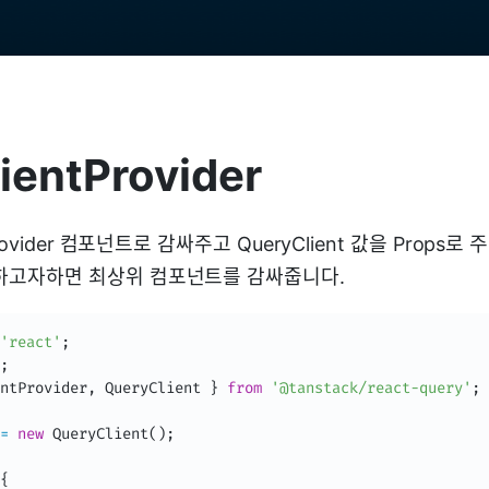
ientProvider
Provider 컴포넌트로 감싸주고 QueryClient 값을 Props로
하고자하면 최상위 컴포넌트를 감싸줍니다.
'react'
;
;
ntProvider
,
 QueryClient 
}
from
'@tanstack/react-query'
;
=
new
QueryClient
(
)
;
{