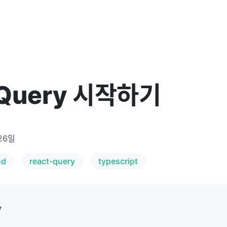
 Query 시작하기
26일
nd
react-query
typescript
y