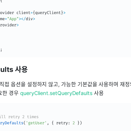
{
ovider client
=
{
queryClient
}
>
me
=
"App"
>
<
/
div
>
rovider
>
;
aults 사용
서 직접 옵션을 설정하지 않고, 가능한 기본값을 사용하며 재정
요한 경우
queryClient.setQueryDefaults
사용
ill retry 2 times
ryDefaults
(
'getUser'
,
{
 retry
:
2
}
)