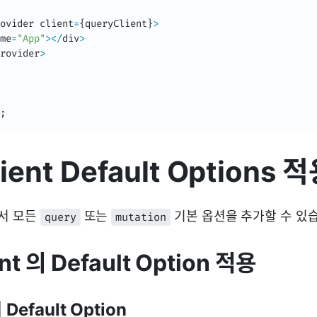
ovider client
=
{
queryClient
}
>
me
=
"App"
>
<
/
div
>
rovider
>
;
ient Default Options
t에서 모든
또는
기본 옵션을 추가할 수 있
query
mutation
nt 의 Default Option 적용
 Default Option