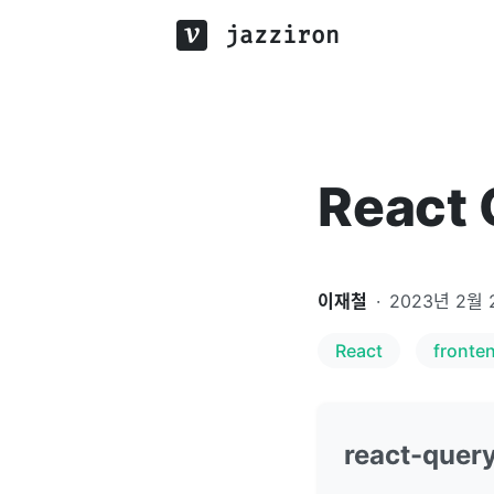
jazziron
React
이재철
·
2023년 2월 
React
fronte
react-quer