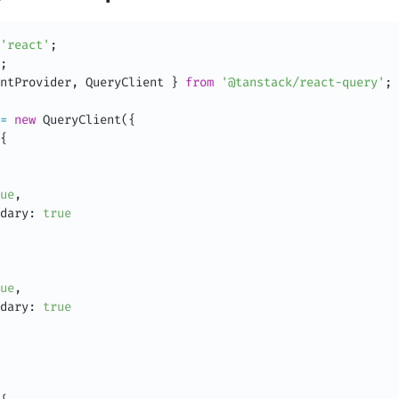
'react'
;
;
ntProvider
,
 QueryClient 
}
from
'@tanstack/react-query'
;
=
new
QueryClient
(
{
{
ue
,
dary
:
true
ue
,
dary
:
true