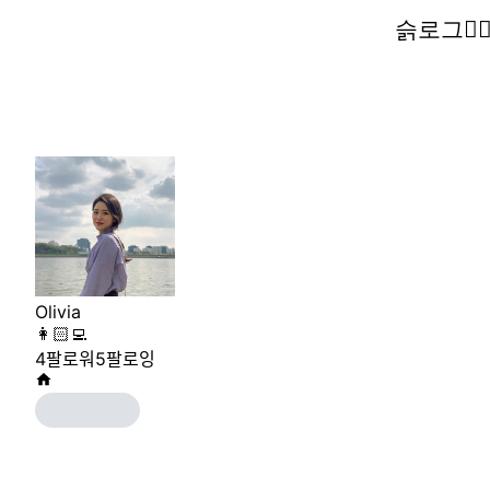
슭로그🧚‍♀
슭로그🧚‍♀
Olivia
👩🏻‍💻
4
팔로워
5
팔로잉