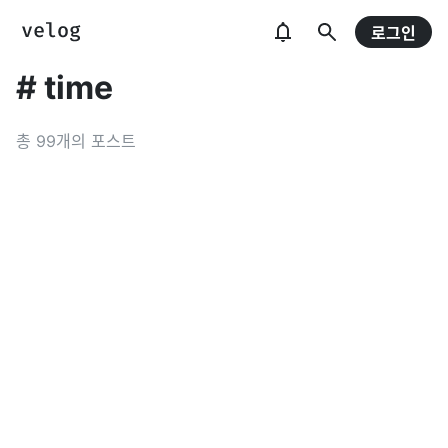
로그인
#
time
총
99
개의 포스트