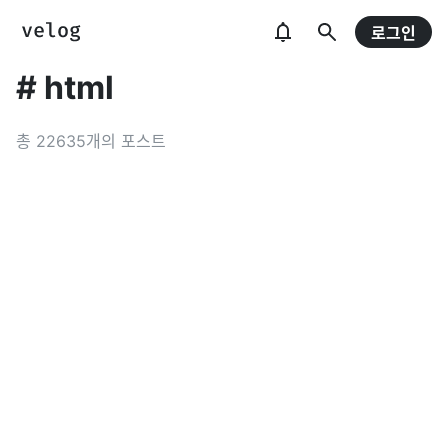
로그인
#
html
총
22635
개의 포스트