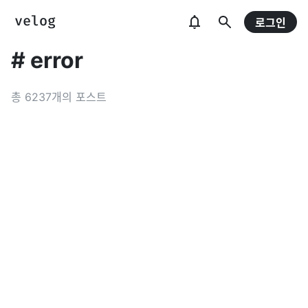
로그인
#
error
총
6237
개의 포스트