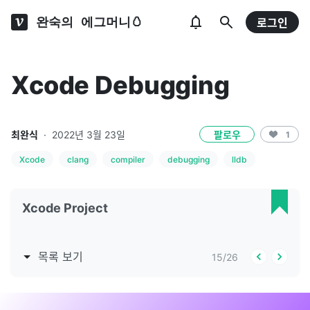
완숙의 에그머니🥚
로그인
Xcode Debugging
최완식
·
2022년 3월 23일
팔로우
1
Xcode
clang
compiler
debugging
lldb
Xcode Project
목록 보기
15
/
26