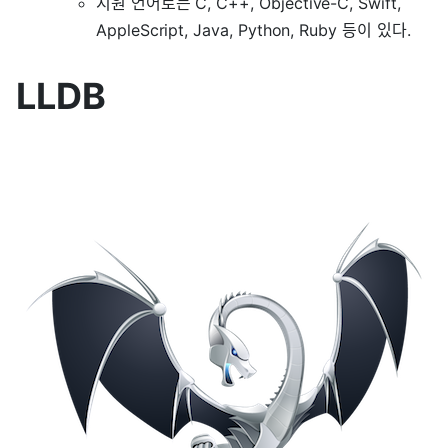
지원 언어로는 C, C++, Objective-C, Swift,
AppleScript, Java, Python, Ruby 등이 있다.
LLDB