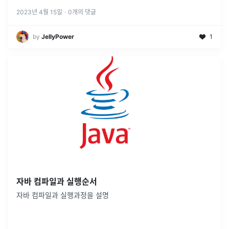
없는 생각이라는 걸 잘 알고 있고 그렇게 작동하지 않는다는 것쯤
은 직
...
2023년 4월 15일
·
0
개의 댓글
by
JellyPower
1
자바 컴파일과 실행순서
자바 컴파일과 실행과정을 설명