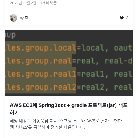
(올바른 개체
...
2021년 11월 2일
·
0
개의 댓글
by
옒
2
AWS EC2에 SpringBoot + gradle 프로젝트(jar) 배포
하기
해당 내용은 이동욱님 저서 '스프링 부트와 AWS로 혼자 구현하는
웹 서비스'를 공부하며 정리한 내용입니다.