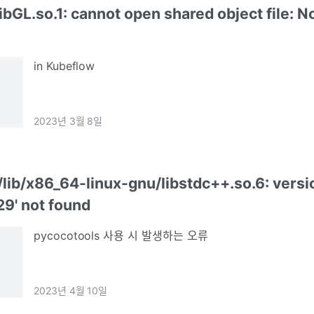
ibGL.so.1: cannot open shared object file: No
in Kubeflow
2023년 3월 8일
/lib/x86_64-linux-gnu/libstdc++.so.6: versi
9' not found
pycocotools 사용 시 발생하는 오류
2023년 4월 10일