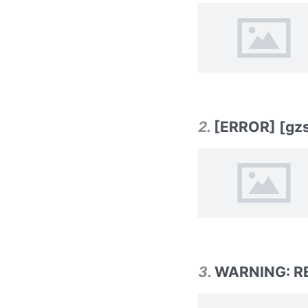
2
.
[ERROR] [gzs
3
.
WARNING: R