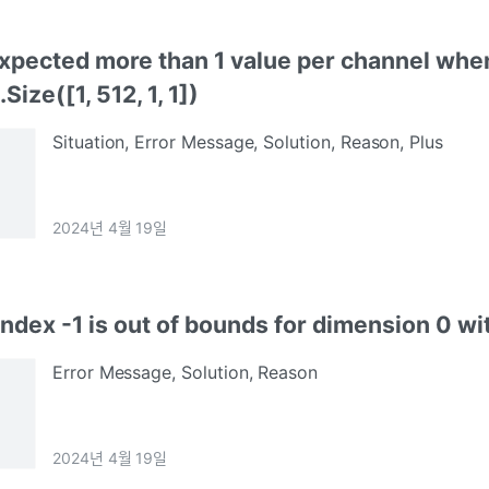
xpected more than 1 value per channel when
Size([1, 512, 1, 1])
Situation, Error Message, Solution, Reason, Plus
2024년 4월 19일
index -1 is out of bounds for dimension 0 wi
Error Message, Solution, Reason
2024년 4월 19일