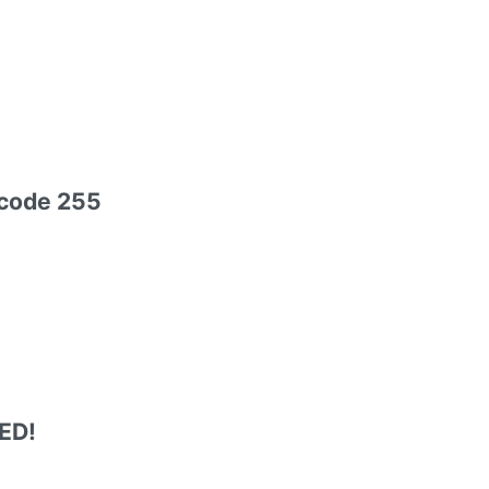
 code 255
ED!