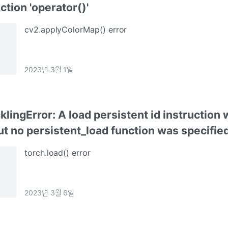
tion 'operator()'
cv2.applyColorMap() error
2023년 3월 1일
klingError: A load persistent id instruction
t no persistent_load function was specified
torch.load() error
2023년 3월 6일