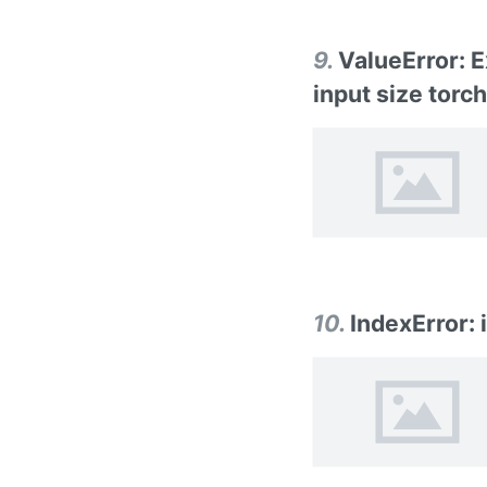
9
.
ValueError: E
input size torch.
10
.
IndexError: 