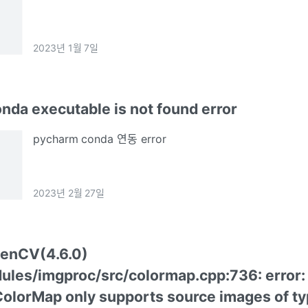
2023년 1월 7일
nda executable is not found error
pycharm conda 연동 error
2023년 2월 27일
penCV(4.6.0)
ules/imgproc/src/colormap.cpp:736: error:
ColorMap only supports source images of t