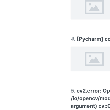
4
.
[Pycharm] co
5
.
cv2.error: O
/io/opencv/mod
argument) cv::