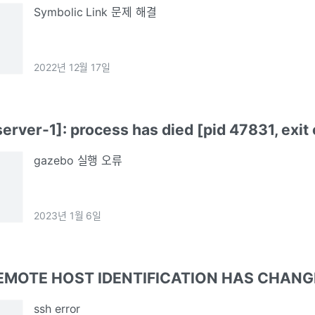
Symbolic Link 문제 해결
2022년 12월 17일
erver-1]: process has died [pid 47831, exit
gazebo 실행 오류
2023년 1월 6일
EMOTE HOST IDENTIFICATION HAS CHANG
ssh error