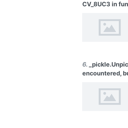
CV_8UC3 in func
6
.
_pickle.Unpic
encountered, bu