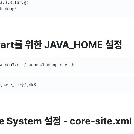
3.3.3.tar.gz

hadoop3
tart를 위한 JAVA_HOME 설정
adoop3/etc/hadoop/hadoop-env.sh
{base_dir}/jdk8
le System 설정 - core-site.xml