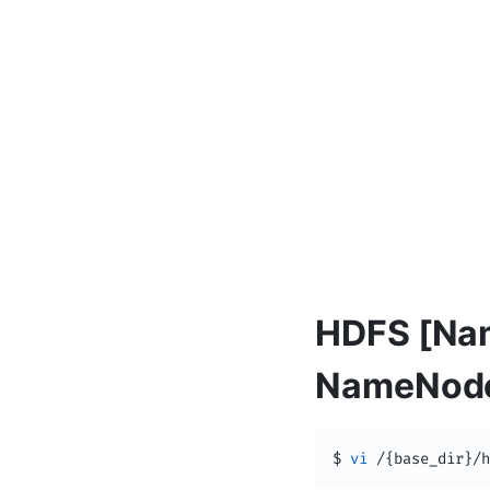
HDFS [Na
NameNode]
$ 
vi
 /
{
base_dir
}
/h