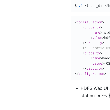
$ 
vi
 /
{
base_dir
}
/h
<
configuration
>
<
property
>
<
name
>
fs.d
<
value
>
hdf
</
property
>
<!-- static us
<
property
>
<
name
>
hado
<
value
>
{OS
</
property
>
</
configuration
>
HDFS Web U
staticuser 추