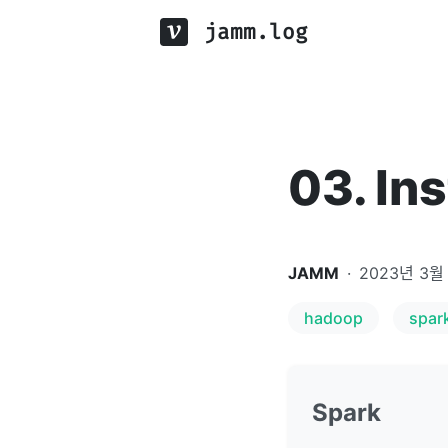
jamm.log
03. In
JAMM
·
2023년 3월
hadoop
spar
Spark