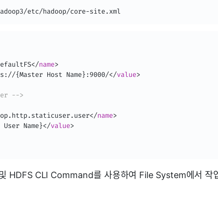
adoop3/etc/hadoop/core-site.xml
efaultFS
</
name
>
s://{Master Host Name}:9000/
</
value
>
er -->
op.http.staticuser.user
</
name
>
 User Name}
</
value
>
I 및 HDFS CLI Command를 사용하여 File System에서
가