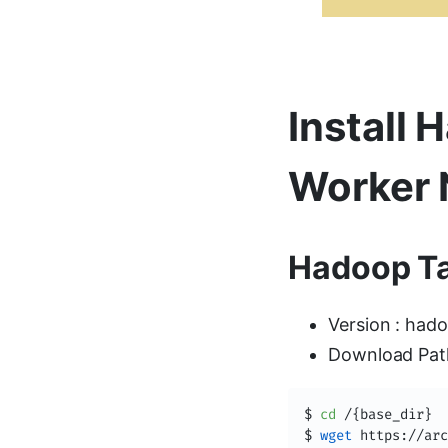
Install
Worker
Hadoop Tar
Version : hado
Download Pat
$ 
cd
 /
{
base_dir
}
$ 
wget
 https://arc