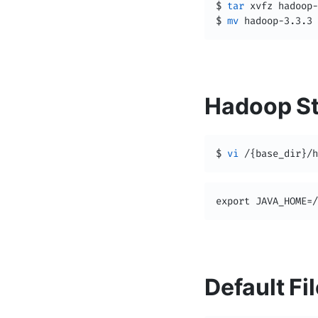
$ 
tar
 xvfz hadoop-
$ 
mv
 hadoop-3.3.3 
Hadoop S
$ 
vi
 /
{
base_dir
}
/h
export JAVA_HOME=/
Default Fi