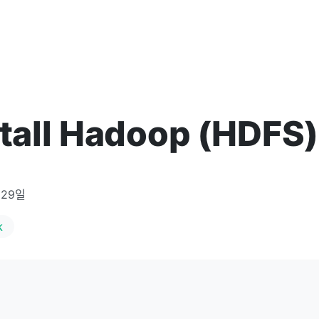
stall Hadoop (HDFS)
 29일
k