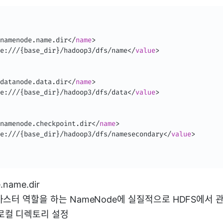
namenode.name.dir
</
name
>
e:///{base_dir}/hadoop3/dfs/name
</
value
>
datanode.data.dir
</
name
>
e:///{base_dir}/hadoop3/dfs/data
</
value
>
namenode.checkpoint.dir
</
name
>
e:///{base_dir}/hadoop3/dfs/namesecondary
</
value
>
.name.dir
 마스터 역할을 하는 NameNode에 실질적으로 HDFS에서
로컬 디렉토리 설정