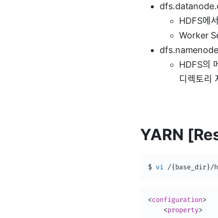
dfs.datanode.
HDFS에
Worker
dfs.namenode.
HDFS의
디렉토리 지정
YARN [Res
$ 
vi
 /
{
base_dir
}
/h
<
configuration
>
<
property
>