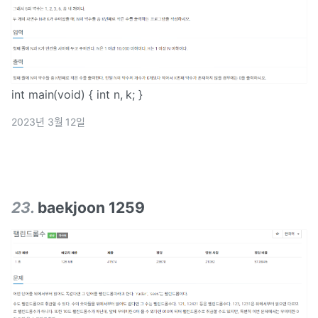
int main(void) { int n, k; }
2023년 3월 12일
23
.
baekjoon 1259