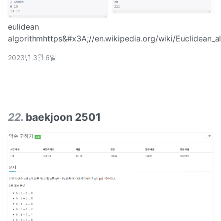
eulidean
algorithmhttps&#x3A;//en.wikipedia.org/wiki/Euclidean_a
Euclidean-algorithmint gcd(int a, int b) { int r;}int main(void
2023년 3월 6일
i
22
.
baekjoon 2501