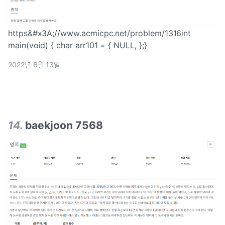
https&#x3A;//www.acmicpc.net/problem/1316int
main(void) { char arr101 = { NULL, };}
2022년 6월 13일
14
.
baekjoon 7568