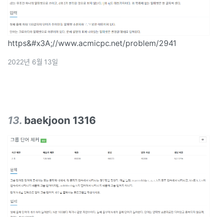
https&#x3A;//www.acmicpc.net/problem/2941
2022년 6월 13일
13
.
baekjoon 1316