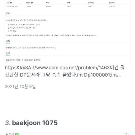
https&#x3A;//www.acmicpc.net/problem/1463이건 뭐
간단한 DP문제라 그냥 슥슥 풀었다.int Dp1000001;int
min(int a, int b) { return a > b ? b : a;}int main(void) {}
2021년 10월 9일
3
.
baekjoon 1075