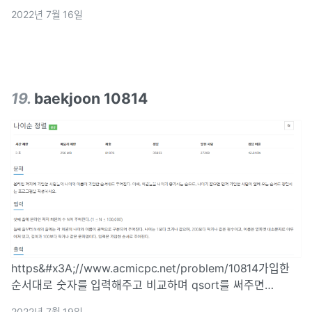
것저것 다 해봤다.수많은 실패의 흔적들 ㅋㅋ2차원 배열 정렬
2022년 7월 16일
시간초과를 구글링 해 보다가 구조체를 써서 정렬을 하라네?
19
.
baekjoon 10814
https&#x3A;//www.acmicpc.net/problem/10814가입한
순서대로 숫자를 입력해주고 비교하며 qsort를 써주면
됨.qsort짱짱맨typedef struct \_Person { char name101;
2022년 7월 19일