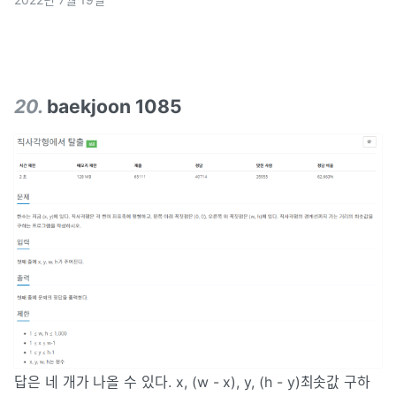
int idx; int age;}Perso
20
.
baekjoon 1085
답은 네 개가 나올 수 있다. x, (w - x), y, (h - y)최솟값 구하