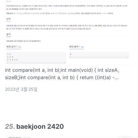
int compare(int a, int b);int main(void) { int sizeA,
sizeB;}int compare(int a, int b) { return ((int)a) -
((int)b);}
2023년 3월 25일
25
.
baekjoon 2420