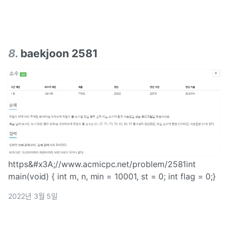
8
.
baekjoon 2581
https&#x3A;//www.acmicpc.net/problem/2581int
main(void) { int m, n, min = 10001, st = 0; int flag = 0;}
2022년 3월 5일