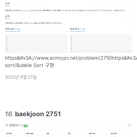
https&#x3A;//www.acmicpc.net/problem/2750https&#x3A
sort/Bubble Sort 구현
2022년 6월 27일
16
.
baekjoon 2751