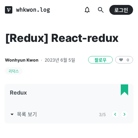
whkwon.log
로그인
[Redux] React-redux
Wonhyun Kwon
·
2023년 6월 5일
팔로우
0
리덕스
Redux
목록 보기
3
/
5