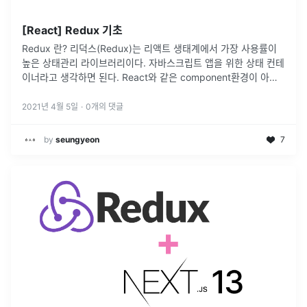
[React] Redux 기초
Redux 란? 리덕스(Redux)는 리액트 생태계에서 가장 사용률이
높은 상태관리 라이브러리이다. 자바스크립트 앱을 위한 상태 컨테
이너라고 생각하면 된다. React와 같은 component환경이 아니
어도 값의 변화를 저장하고 관리하기 위해 리덕스를 사용할 수 있
다
...
2021년 4월 5일
·
0
개의 댓글
by
seungyeon
7