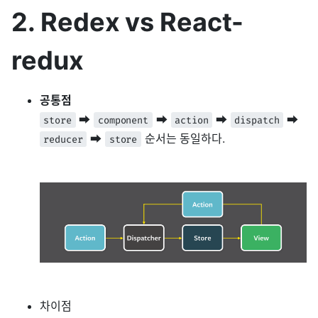
2. Redex vs React-
redux
공통점
➡️
➡️
➡️
➡️
store
component
action
dispatch
➡️
순서는 동일하다.
reducer
store
차이점