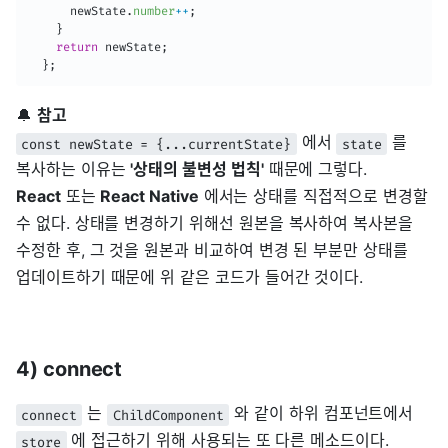
      newState
.
number
++
;
}
return
 newState
;
}
;
🔔
참고
에서
를
const newState = {...currentState}
state
복사하는 이유는
'상태의 불변성 법칙'
때문에 그렇다.
React
또는
React Native
에서는 상태를 직접적으로 변경할
수 없다. 상태를 변경하기 위해선 원본을 복사하여 복사본을
수정한 후, 그 것을 원본과 비교하여 변경 된 부분만 상태를
업데이트하기 때문에 위 같은 코드가 들어간 것이다.
4) connect
는
와 같이 하위 컴포넌트에서
connect
ChildComponent
에 접근하기 위해 사용되는 또 다른 메소드이다.
store