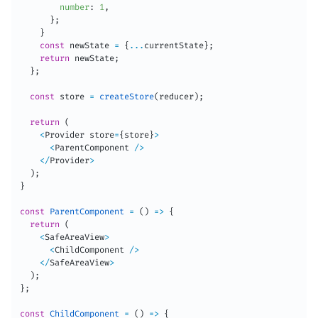
number
:
1
,
}
;
}
const
 newState 
=
{
...
currentState
}
;
return
 newState
;
}
;
const
 store 
=
createStore
(
reducer
)
;
return
(
<
Provider store
=
{
store
}
>
<
ParentComponent 
/
>
<
/
Provider
>
)
;
}
const
ParentComponent
=
(
)
=>
{
return
(
<
SafeAreaView
>
<
ChildComponent 
/
>
<
/
SafeAreaView
>
)
;
}
;
const
ChildComponent
=
(
)
=>
{