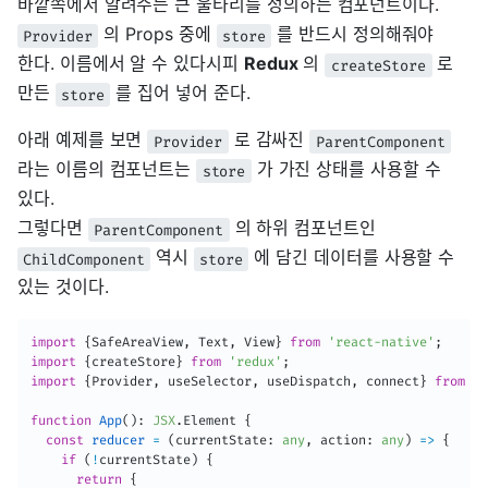
바깥쪽에서 알려주는 큰 울타리를 정의하는 컴포넌트이다.
의 Props 중에
를 반드시 정의해줘야
Provider
store
한다. 이름에서 알 수 있다시피
Redux
의
로
createStore
만든
를 집어 넣어 준다.
store
아래 예제를 보면
로 감싸진
Provider
ParentComponent
라는 이름의 컴포넌트는
가 가진 상태를 사용할 수
store
있다.
그렇다면
의 하위 컴포넌트인
ParentComponent
역시
에 담긴 데이터를 사용할 수
ChildComponent
store
있는 것이다.
import
{
SafeAreaView
,
 Text
,
 View
}
from
'react-native'
;
import
{
createStore
}
from
'redux'
;
import
{
Provider
,
 useSelector
,
 useDispatch
,
 connect
}
from
'r
function
App
(
)
:
JSX
.
Element 
{
const
reducer
=
(
currentState
:
any
,
 action
:
any
)
=>
{
if
(
!
currentState
)
{
return
{