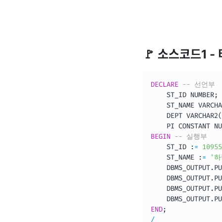
🚩 소스코드1 -
DECLARE
-- 선언부
    ST_ID NUMBER
;
    ST_NAME VARCHA
    DEPT VARCHAR2
(
    PI CONSTANT NU
BEGIN
-- 실행부
    ST_ID :
=
10955
    ST_NAME :
=
'하
    DBMS_OUTPUT
.
PU
    DBMS_OUTPUT
.
PU
    DBMS_OUTPUT
.
PU
    DBMS_OUTPUT
.
PU
END
;
/