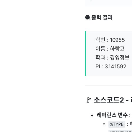
🧶 출력 결과
학번 : 10955
이름 : 하람코
학과 : 경영정보
PI : 3.141592
🚩 소스코드2 
레퍼런스 변수
:
:
%TYPE