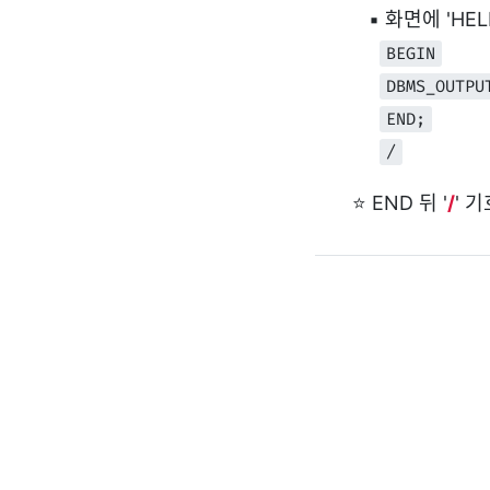
▪ 화면에 'HELLO
BEGIN
DBMS_OUTPU
END;
/
⭐ END 뒤 '
/
' 