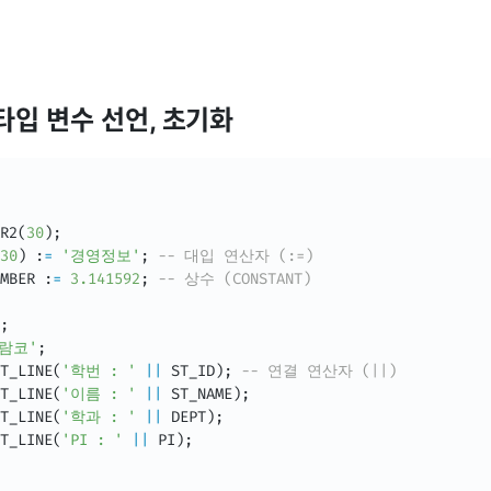
 타입 변수 선언, 초기화
R2
(
30
)
;
30
)
 :
=
'경영정보'
;
-- 대입 연산자 (:=)
MBER :
=
3.141592
;
-- 상수 (CONSTANT)
;
람코'
;
T_LINE
(
'학번 : '
||
 ST_ID
)
;
-- 연결 연산자 (||)
T_LINE
(
'이름 : '
||
 ST_NAME
)
;
T_LINE
(
'학과 : '
||
 DEPT
)
;
T_LINE
(
'PI : '
||
 PI
)
;