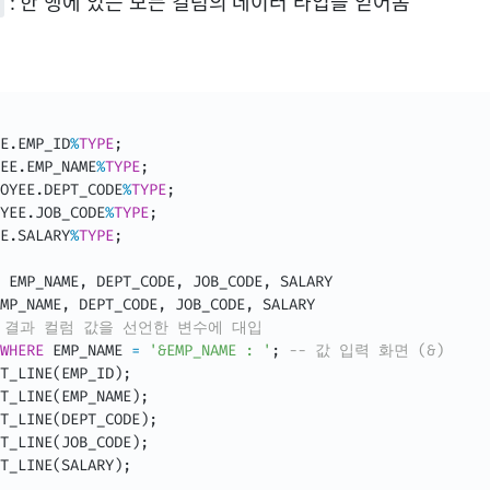
: 한 행에 있는 모든 컬럼의 데이터 타입을 얻어옴
E
.
EMP_ID
%
TYPE
;
EE
.
EMP_NAME
%
TYPE
;
OYEE
.
DEPT_CODE
%
TYPE
;
YEE
.
JOB_CODE
%
TYPE
;
E
.
SALARY
%
TYPE
;
 EMP_NAME
,
 DEPT_CODE
,
 JOB_CODE
,
 SALARY

MP_NAME
,
 DEPT_CODE
,
 JOB_CODE
,
 SALARY

조회 결과 컬럼 값을 선언한 변수에 대입
WHERE
 EMP_NAME 
=
'&EMP_NAME : '
;
-- 값 입력 화면 (&)
T_LINE
(
EMP_ID
)
;
T_LINE
(
EMP_NAME
)
;
T_LINE
(
DEPT_CODE
)
;
T_LINE
(
JOB_CODE
)
;
T_LINE
(
SALARY
)
;