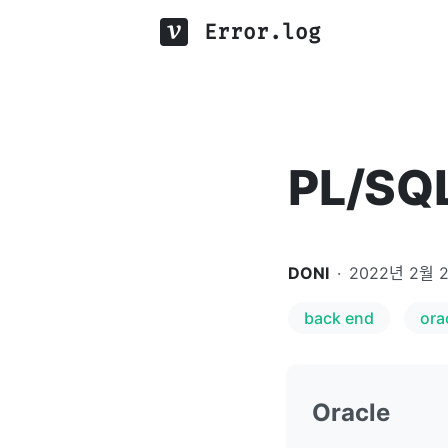
Error.log
PL/SQL
DONI
·
2022년 2월 
back end
ora
Oracle