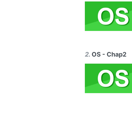
2
.
OS - Chap2