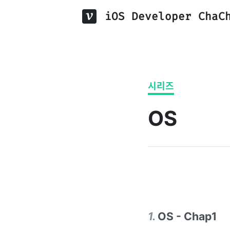
iOS Developer ChaC
시리즈
OS
1
.
OS - Chap1