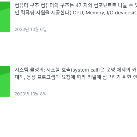
컴퓨터 구조 컴퓨터의 구조는 4가지의 컴포넌트로 나눌 수 있
인 컴퓨팅 자원을 제공한다( CPU, Memory, I/O device
션과 유저 사이에서 하드웨어를 제어하고 협응한다. 어플리
의 컴퓨팅 문
2023년 10월 6일
시스템 콜정의: 시스템 호출(system call)은 운영 체제
대해, 응용 프로그램의 요청에 따라 커널에 접근하기 위한 
bit 를 가지고 설명유저 프로세스가 실행되고 있다. ( mode b
단
2023년 10월 8일