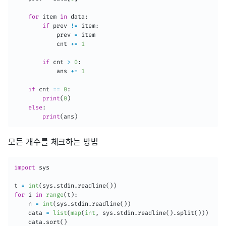
for
 item 
in
 data
:
if
 prev 
!=
 item
:
            prev 
=
 item

            cnt 
+=
1
if
 cnt 
>
0
:
            ans 
+=
1
if
 cnt 
==
0
:
print
(
0
)
else
:
print
(
ans
)
모든 개수를 체크하는 방법
import
 sys

t 
=
int
(
sys
.
stdin
.
readline
(
)
)
for
 i 
in
range
(
t
)
:
    n 
=
int
(
sys
.
stdin
.
readline
(
)
)
    data 
=
list
(
map
(
int
,
 sys
.
stdin
.
readline
(
)
.
split
(
)
)
)
    data
.
sort
(
)