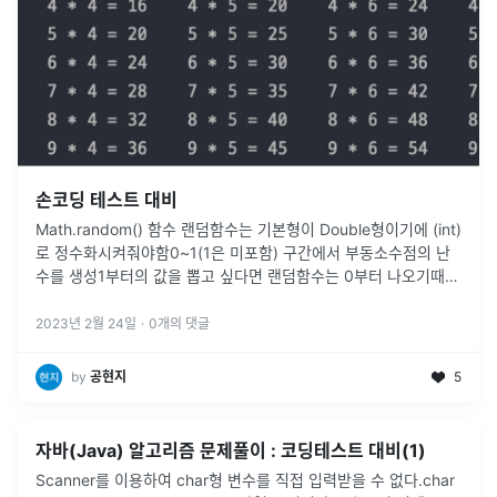
손코딩 테스트 대비
Math.random() 함수 랜덤함수는 기본형이 Double형이기에 (int)
로 정수화시켜줘야함0~1(1은 미포함) 구간에서 부동소수점의 난
수를 생성1부터의 값을 뽑고 싶다면 랜덤함수는 0부터 나오기때문
에 +1을 꼭 시켜주는것이다 일의 자리와 십의 자리 수를 깔끔하
...
2023년 2월 24일
·
0
개의 댓글
by
공현지
5
자바(Java) 알고리즘 문제풀이 : 코딩테스트 대비(1)
Scanner를 이용하여 char형 변수를 직접 입력받을 수 없다.char