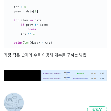
    cnt 
=
0
    prev 
=
 data
[
0
]
for
 item 
in
 data
:
if
 prev 
!=
 item
:
break
        cnt 
+=
1
print
(
len
(
data
)
-
 cnt
)
가장 작은 숫자의 수를 이용해 개수를 구하는 방법
팔로우