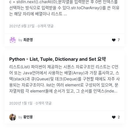
c = stdIn.next().charAt(0);문자열을 입력받은 후 0번 인덱스를
선택하는 방식으로 입력받을 수 있다.str.toCharArray()를 쓴 이유
는 해당 자리에 배열이나 리스트
...
2021년 9월 27일
·
0
개의 댓글
by
최준영
7
Python - List, Tuple, Dictionary and Set 요약
리스트(List) 파이썬이 제공하는 시퀀스 자료구조인 리스트는 C언
어 또는 Java언어에서 사용하는 배열(Array)과 가장 흡사하고, 스
택(stack)과 큐(Queue)및 데크(Deque)를 구현할 때에도 자주 사
용되는 자료구조이다. list는 여러 element로 구성되어 있으며, 문
자열처럼 각 element들에 순서가 있고, 그 순서를 인덱스(inde...
2020년 1월 1일
·
0
개의 댓글
by
황인용
2