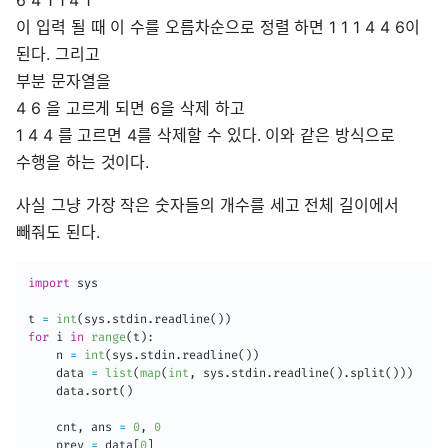
6 4 1 1 4 1
이 입력 될 때 이 수를 오름차순으로 정렬 하면 1 1 1 4 4 6이
된다. 그리고
부분 문자열을
4 6 을 고르게 되면 6을 삭제 하고
1 4 4 를 고르면 4를 삭제할 수 있다. 이와 같은 방식으로
수행을 하는 것이다.
사실 그냥 가장 작은 숫자들의 개수를 세고 전체 길이에서
빼줘도 된다.
import
 sys

t 
=
int
(
sys
.
stdin
.
readline
(
)
)
for
 i 
in
range
(
t
)
:
    n 
=
int
(
sys
.
stdin
.
readline
(
)
)
    data 
=
list
(
map
(
int
,
 sys
.
stdin
.
readline
(
)
.
split
(
)
)
)
    data
.
sort
(
)
    cnt
,
 ans 
=
0
,
0
    prev 
=
 data
[
0
]