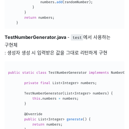
                numbers
.
add
(
randomNumber
)
;
}
}
return
 numbers
;
}
TestNumberGenerator.java
-
에서 사용하는
test
구현체
: 생성자 생성 시 입력받은 값을 그대로 리턴하게 구현
public
static
class
TestNumberGenerator
implements
NumberGen
private
final
List
<
Integer
>
 numbers
;
TestNumberGenerator
(
List
<
Integer
>
 numbers
)
{
this
.
numbers 
=
 numbers
;
}
@Override
public
List
<
Integer
>
generate
(
)
{
return
 numbers
;