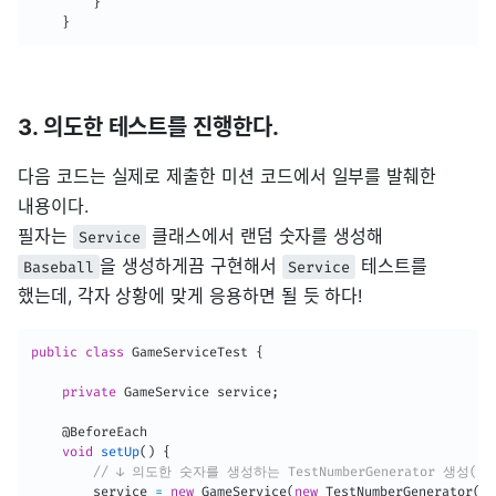
}
}
3. 의도한 테스트를 진행한다.
다음 코드는 실제로 제출한 미션 코드에서 일부를 발췌한
내용이다.
필자는
클래스에서 랜덤 숫자를 생성해
Service
을 생성하게끔 구현해서
테스트를
Baseball
Service
했는데, 각자 상황에 맞게 응용하면 될 듯 하다!
public
class
GameServiceTest
{
private
GameService
 service
;
@BeforeEach
void
setUp
(
)
{
// ↓ 의도한 숫자를 생성하는 TestNumberGenerator 생성(컴
        service 
=
new
GameService
(
new
TestNumberGenerator
(
Li