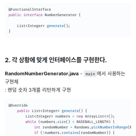
@FunctionalInterface
public
interface
NumberGenerator
{
List
<
Integer
>
generate
(
)
;
}
2. 각 상황에 맞게 인터페이스를 구현한다.
RandomNumberGenerator.java
-
에서 사용하는
main
구현체
: 랜덤 숫자 3개를 리턴하게 구현
@Override
public
List
<
Integer
>
generate
(
)
{
List
<
Integer
>
 numbers 
=
new
ArrayList
<
>
(
)
;
while
(
numbers
.
size
(
)
<
 BASEBALL_LENGTH
)
{
int
 randomNumber 
=
Randoms
.
pickNumberInRange
(
BAS
if
(
!
numbers
.
contains
(
randomNumber
)
)
{