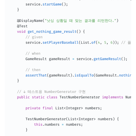
        service
.
startGame
(
)
;
}
@DisplayName
(
"낫싱 상황일 때 맞는 결과를 리턴한다."
)
@Test
void
get_nothing_game_result
(
)
{
// given
        service
.
setPlayerBaseball
(
List
.
of
(
4
,
5
,
6
)
)
;
// 플레
// when
GameResult
 gameResult 
=
 service
.
getGameResult
(
)
;
// then
assertThat
(
gameResult
)
.
isEqualTo
(
GameResult
.
nothing
(
}
// ↓ 테스트용 NumberGenerator 구현
public
static
class
TestNumberGenerator
implements
Numbe
private
final
List
<
Integer
>
 numbers
;
TestNumberGenerator
(
List
<
Integer
>
 numbers
)
{
this
.
numbers 
=
 numbers
;
}