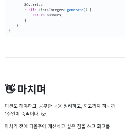
@Override
public
List
<
Integer
>
generate
(
)
{
return
 numbers
;
}
}
}
👋 마치며
미션도 해야하고, 공부한 내용 정리하고, 회고까지 하니까
1주일이 뚝딱이다. 🥲
마치기 전에 다음주에 개선하고 싶은 점을 쓰고 회고를