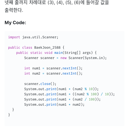
넷째 줄까지 차례대로 (3), (4), (5), (6)에 들어갈 값을
출력한다.
My Code:
import
java
.
util
.
Scanner
;
public
class
BaekJoon_2588
{
public
static
void
main
(
String
[
]
 args
)
{
Scanner
 scanner 
=
new
Scanner
(
System
.
in
)
;
int
 num1 
=
 scanner
.
nextInt
(
)
;
int
 num2 
=
 scanner
.
nextInt
(
)
;
        scanner
.
close
(
)
;
System
.
out
.
print
(
num1 
*
(
num2 
%
10
)
)
;
System
.
out
.
print
(
num1 
*
(
(
num2 
%
100
)
/
10
)
)
;
System
.
out
.
print
(
num1 
*
(
num2 
/
100
)
)
;
System
.
out
.
print
(
num1 
*
 num2
)
;
}
}