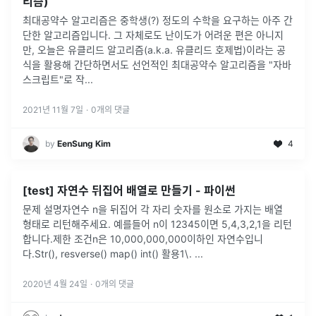
리즘)
최대공약수 알고리즘은 중학생(?) 정도의 수학을 요구하는 아주 간
단한 알고리즘입니다. 그 자체로도 난이도가 어려운 편은 아니지
만, 오늘은 유클리드 알고리즘(a.k.a. 유클리드 호제법)이라는 공
식을 활용해 간단하면서도 선언적인 최대공약수 알고리즘을 "자바
스크립트"로 작
...
2021년 11월 7일
·
0
개의 댓글
by
EenSung Kim
4
[test] 자연수 뒤집어 배열로 만들기 - 파이썬
문제 설명자연수 n을 뒤집어 각 자리 숫자를 원소로 가지는 배열
형태로 리턴해주세요. 예를들어 n이 12345이면 5,4,3,2,1을 리턴
합니다.제한 조건n은 10,000,000,000이하인 자연수입니
다.Str(), resverse() map() int() 활용1\.
...
2020년 4월 24일
·
0
개의 댓글