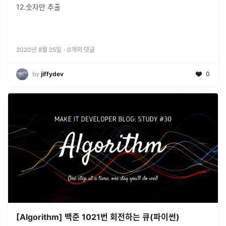
12.숫자만 추출
2020년 8월 25일
·
0
개의 댓글
by
jiffydev
0
[Algorithm] 백준 1021번 회전하는 큐(파이썬)