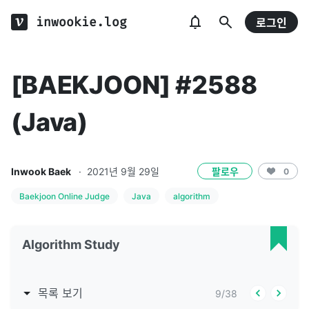
inwookie.log
로그인
[BAEKJOON] #2588
(Java)
Inwook Baek
·
2021년 9월 29일
팔로우
0
Baekjoon Online Judge
Java
algorithm
Algorithm Study
목록 보기
9
/
38