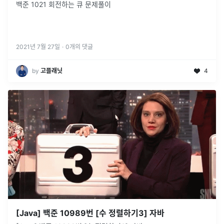
백준 1021 회전하는 큐 문제풀이
2021년 7월 27일
·
0
개의 댓글
by
고플래닛
4
[Java] 백준 10989번 [수 정렬하기3] 자바