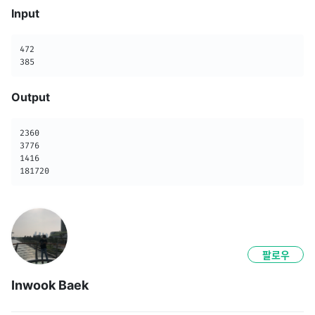
Input
472

385
Output
2360

3776

1416

181720
팔로우
Inwook Baek