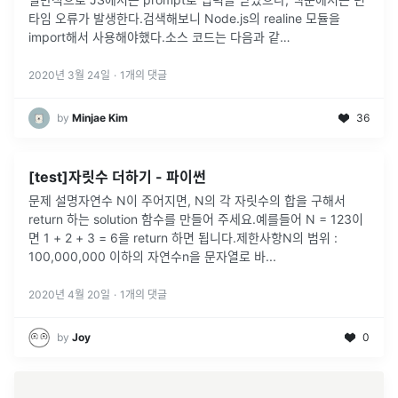
타임 오류가 발생한다.검색해보니 Node.js의 realine 모듈을
import해서 사용해야했다.소스 코드는 다음과 같
다.console.log(answer);에 의해 입력 받은 값이 출력된다.즉,
rl
...
2020년 3월 24일
·
1
개의 댓글
by
Minjae Kim
36
[test]자릿수 더하기 - 파이썬
문제 설명자연수 N이 주어지면, N의 각 자릿수의 합을 구해서
return 하는 solution 함수를 만들어 주세요.예를들어 N = 123이
면 1 + 2 + 3 = 6을 return 하면 됩니다.제한사항N의 범위 :
100,000,000 이하의 자연수n을 문자열로 바
...
2020년 4월 20일
·
1
개의 댓글
by
Joy
0