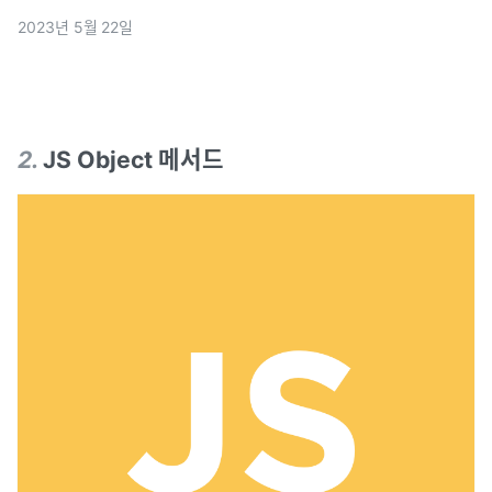
추가되서 정리한번 해보았다.toSorted기존의 sort메서드는
2023년 5월 22일
원본을 참조하여 변수에 원본 주소값을 넘겨주기에 불변성을
유지하지 못하였지만toSorted를
2
.
JS Object 메서드