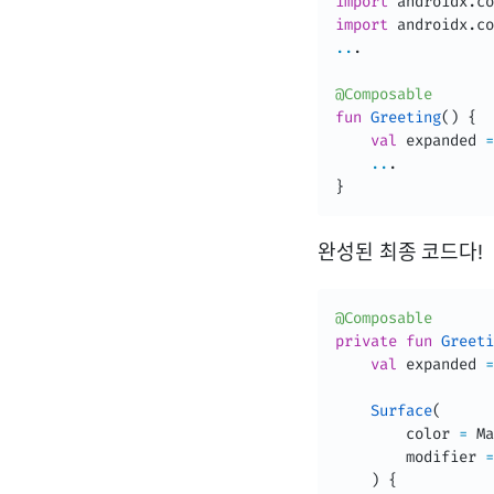
import
 androidx
.
co
import
 androidx
.
co
..
.
@Composable
fun
Greeting
(
)
{
val
 expanded 
=
..
.
}
완성된 최종 코드다!
@Composable
private
fun
Greeti
val
 expanded 
=
Surface
(
        color 
=
 Ma
        modifier 
=
)
{