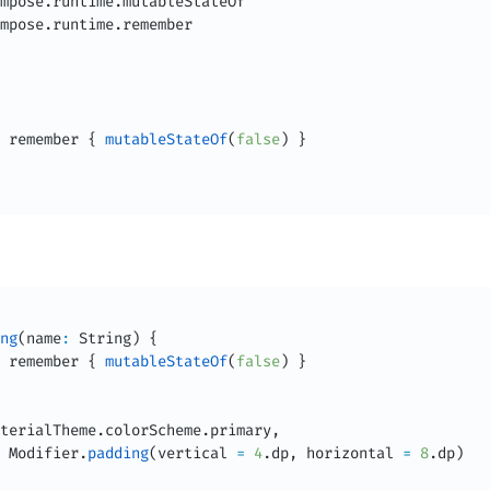
mpose
.
runtime
.
mpose
.
runtime
.
 remember 
{
mutableStateOf
(
false
)
}
ng
(
name
:
 String
)
{
 remember 
{
mutableStateOf
(
false
)
}
terialTheme
.
colorScheme
.
primary
,
 Modifier
.
padding
(
vertical 
=
4
.
dp
,
 horizontal 
=
8
.
dp
)