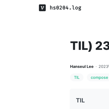
hs0204.log
TIL) 2
Hanseul Lee
·
2023
TIL
compose
TIL