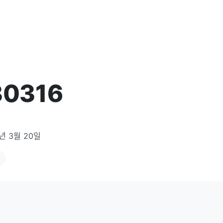
30316
년 3월 20일