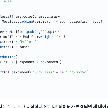
false
terialTheme
.
colorScheme
.
primary
,
 Modifier
.
padding
(
vertical 
=
4
.
dp
,
 horizontal 
=
8
.
dp
)
er 
=
 Modifier
.
padding
(
24
.
dp
)
)
{
(
modifier 
=
 Modifier
.
weight
(
1f
)
)
{
xt
(
text 
=
"Hello, "
)
xt
(
text 
=
 name
)
edButton
(
Click 
=
{
 expanded 
=
!
expanded 
}
xt
(
if
(
expanded
)
"Show less"
else
"Show more"
)
에서는 위 코드가 동작하지 않는다!
데이터가 변경되면 새 데이