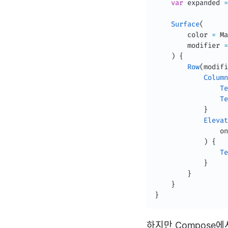
var
 expanded 
=
Surface
(
        color 
=
 Ma
        modifier 
=
)
{
Row
(
modifi
Column
Te
Te
}
Elevat
                on
)
{
Te
}
}
}
}
하지만 Compose