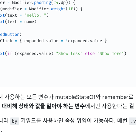
er 
=
 Modifier
.
padding
(
24
.
dp
)
)
{
(
modifier 
=
 Modifier
.
weight
(
1f
)
)
{
xt
(
text 
=
"Hello, "
)
xt
(
text 
=
 name
)
edButton
(
Click 
=
{
 expanded
.
value 
=
!
expanded
.
value 
}
xt
(
if
(
expanded
.
value
)
"Show less"
else
"Show more"
)
 사용하는 모든 변수가 mutableStateOf와 remember
대비해 상태와 값을 알아야 하는 변수
에서만 사용한다는 걸
아니라
키워드를 사용하면 속성 위임이 가능하다. 매번
by
.
.