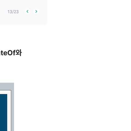
13
/
23
teOf와