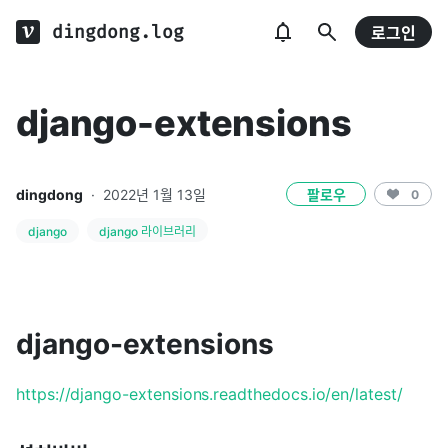
dingdong.log
로그인
django-extensions
dingdong
·
2022년 1월 13일
팔로우
0
django
django 라이브러리
django-extensions
https://django-extensions.readthedocs.io/en/latest/