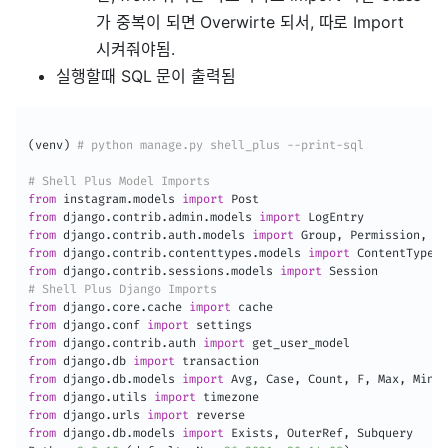
가 중복이 되면 Overwirte 되서, 따로 Import
시켜줘야됨.
실행할때 SQL 문이 출력됨
(
venv
)
# python manage.py shell_plus --print-sql
# Shell Plus Model Imports
from
 instagram
.
models 
import
from
 django
.
contrib
.
admin
.
models 
import
from
 django
.
contrib
.
auth
.
models 
import
 Group
,
 Permission
,
from
 django
.
contrib
.
contenttypes
.
models 
import
from
 django
.
contrib
.
sessions
.
models 
import
# Shell Plus Django Imports
from
 django
.
core
.
cache 
import
from
 django
.
conf 
import
from
 django
.
contrib
.
auth 
import
from
 django
.
db 
import
from
 django
.
db
.
models 
import
 Avg
,
 Case
,
 Count
,
 F
,
 Max
,
 Min
,
 
from
 django
.
utils 
import
from
 django
.
urls 
import
from
 django
.
db
.
models 
import
 Exists
,
 OuterRef
,
 Subquery
