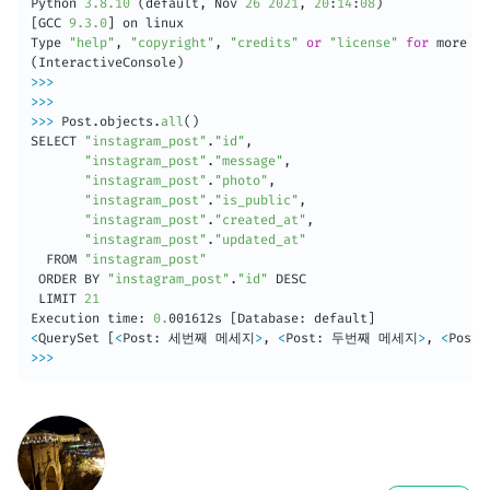
Python 
3.8
.10
(
default
,
 Nov 
26
2021
,
20
:
14
:
08
)
[
GCC 
9.3
.0
]
 on linux

Type 
"help"
,
"copyright"
,
"credits"
or
"license"
for
 more in
(
InteractiveConsole
)
>>
>
>>
>
>>
>
 Post
.
objects
.
all
(
)
SELECT 
"instagram_post"
.
"id"
,
"instagram_post"
.
"message"
,
"instagram_post"
.
"photo"
,
"instagram_post"
.
"is_public"
,
"instagram_post"
.
"created_at"
,
"instagram_post"
.
"updated_at"
  FROM 
"instagram_post"
 ORDER BY 
"instagram_post"
.
"id"
 DESC

 LIMIT 
21
Execution time
:
0.
001612s 
[
Database
:
 default
]
<
QuerySet 
[
<
Post
:
 세번째 메세지
>
,
<
Post
:
 두번째 메세지
>
,
<
Post
:
>>
>