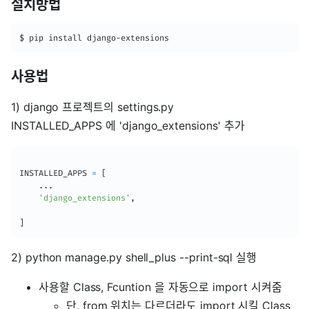
설치방법
$ pip install django-extensions
사용법
1) django 프로젝트의 settings.py
INSTALLED_APPS 에 'django_extensions' 추가
INSTALLED_APPS 
=
[
.
.
.
'django_extensions'
,
]
2) python manage.py shell_plus --print-sql 실행
사용할 Class, Fcuntion 을 자동으로 import 시켜줌
단, from 위치는 다르더라도 import 시킬 Class