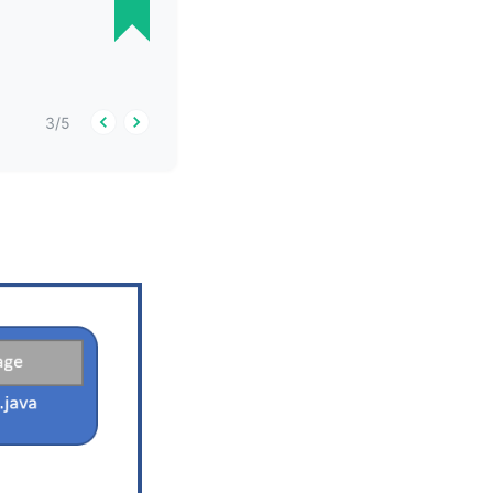
3
/
5