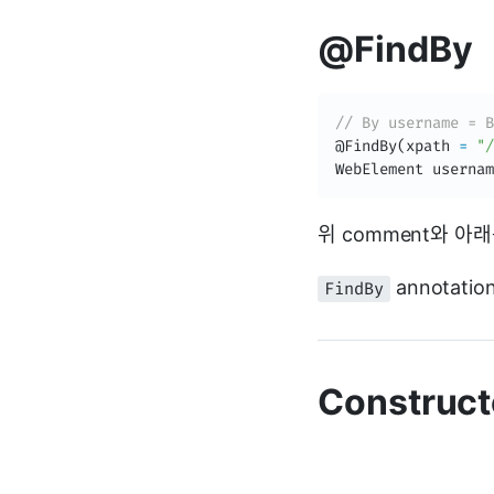
@FindBy
// By username = B
@FindBy
(
xpath 
=
"/
WebElement
 usernam
위 comment와 아
annotati
FindBy
Construct