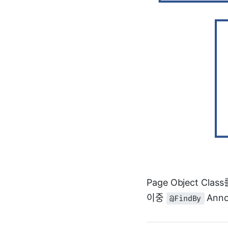
Page Object Cla
이중
Ann
@FindBy