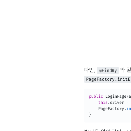
다만,
와 같이
@FindBy
PageFactory.initE
public
LoginPageFa
this
.
driver 
=
 
PageFactory
.
in
}