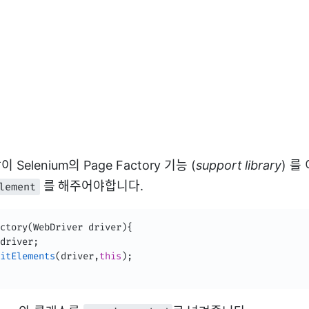
 Selenium의 Page Factory 기능 (
support library
) 를
를 해주어야합니다.
lement
ctory
(
WebDriver
 driver
)
{
driver
;
itElements
(
driver
,
this
)
;