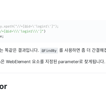
y.xpath("//*[@id=\'login1\']");
/*[@id=\\\'login1\\\']"
)
e
;
래는 똑같은 결과입니다.
를 사용하면 좀 더 간결해
@FindBy
on은 WebElement 요소를 지정된 parameter로 찾게됩니다.
or