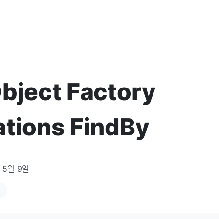
bject Factory
tions FindBy
 5월 9일