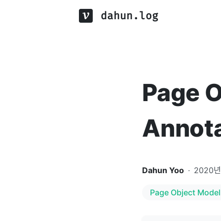
dahun.log
Page O
Annota
Dahun Yoo
·
2020년
Page Object Model