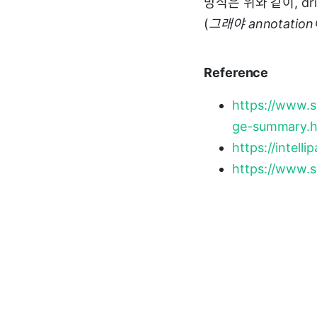
방식은 위와 같이, dr
(
그래야 annotati
Reference
https://www.s
ge-summary.h
https://intel
https://www.