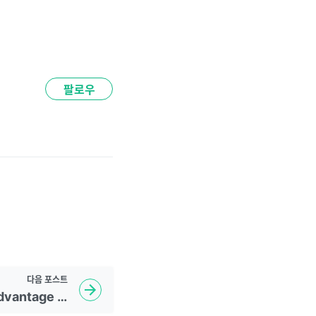
팔로우
다음
포스트
Page Object Model advantage and disadvantage