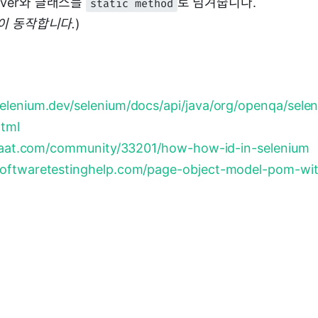
iver와 클래스를
로 넘겨줍니다.
static method
on이 동작합니다.
)
elenium.dev/selenium/docs/api/java/org/openqa/sele
tml
lipaat.com/community/33201/how-how-id-in-selenium
softwaretestinghelp.com/page-object-model-pom-wit